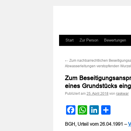
Zum
Start
Zur Person
Bewertungen
Inhalt
←
Zum nachbarrechtlichen Beseitigung
springen
Abwasserleitungen verstopfenden Wurze
Zum Beseitigungsanspr
eines Grundstücks ein
Publiziert am
von
25. April 2018
raskwar
Facebook
WhatsApp
LinkedI
Teile
BGH, Urteil vom 26.04.1991 –
V