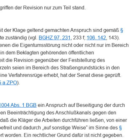
riffen der Revision nur zum Teil stand.
mit der Klage geltend gemachten Anspruch sind gemäß
§
te zuständig (vgl.
BGHZ 97, 231
, 233 f;
106, 142
, 143).
 denen die Eigentumsstörung nicht oder nicht nur im Bereich
 in dem Beklagten gehörenden öffentlichen
eit die Revision gegenüber der Feststellung des
zeln seien im Bereich des Straßengrundstücks in den
ne Verfahrensrüge erhebt, hat der Senat diese geprüft.
5 a ZPO
).
1004 Abs. 1 BGB
ein Anspruch auf Beseitigung der durch
en Beeinträchtigung des Anschlußkanals gegen den
 daß die Kläger die Arbeiten durchführen ließen, von einer
befreit und dadurch „auf sonstige Weise“ im Sinne des
§
t worden. Ein rechtlicher Grund dafür ist nicht gegeben.