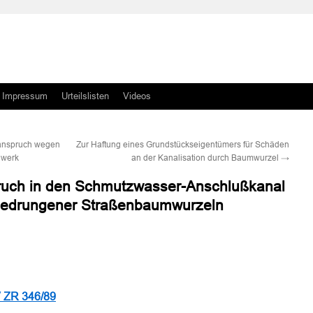
Impressum
Urteilslisten
Videos
sanspruch wegen
Zur Haftung eines Grundstückseigentümers für Schäden
lwerk
an der Kanalisation durch Baumwurzel
→
uch in den Schmutzwasser-Anschlußkanal
gedrungener Straßenbaumwurzeln
n
n
 ZR 346/89