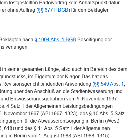
m festgestellten Parteivortrag kein Anhaltspunkt dafür,
rer ohne Auftrag (
§§ 677 ff BGB
) für den Beklagten
 Beklagten nach
§ 1004 Abs. 1 BGB
Beseitigung der
ms verlangen:
 in seiner gesamten Länge, also auch im Bereich des dem
rundstücks, im Eigentum der Kläger. Das hat das
das Revisionsgericht bindenden Anwendung (
§§ 549 Abs. 1
,
Ordnung über den Anschluß an die Stadtentwässerung und
ß- und Entwässerungsgebühren vom 5. November 1937
 Abs. 4 Satz 1 der Allgemeinen Leistungsbedingungen
. November 1967 (ABl 1967, 1323), des § 10 Abs. 5 Satz
ingungen für die Abwasserentsorgung in Berlin (West)
, 618) und des § 11 Abs. 5 Satz 1 der Allgemeinen
ng in Berlin vom 1. August 1988 (ABl 1988, 1315)