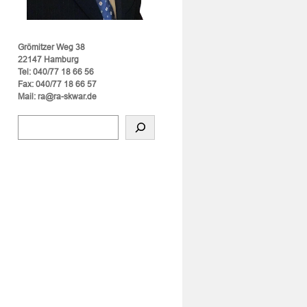
Grömitzer Weg 38
22147 Hamburg
Tel: 040/77 18 66 56
Fax: 040/77 18 66 57
Mail: ra@ra-skwar.de