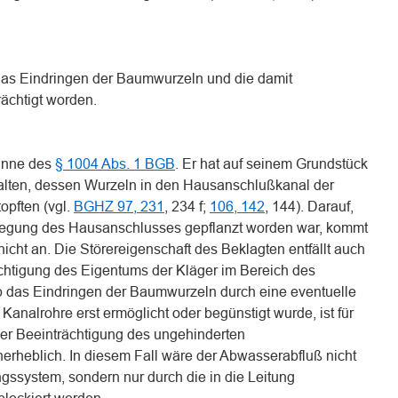
das Eindringen der Baumwurzeln und die damit
ächtigt worden.
Sinne des
§ 1004 Abs. 1 BGB
. Er hat auf seinem Grundstück
alten, dessen Wurzeln in den Hausanschlußkanal der
opften (vgl.
BGHZ 97, 231
, 234 f;
106, 142
, 144). Darauf,
legung des Hausanschlusses gepflanzt worden war, kommt
nicht an. Die Störereigenschaft des Beklagten entfällt auch
ächtigung des Eigentums der Kläger im Bereich des
b das Eindringen der Baumwurzeln durch eine eventuelle
 Kanalrohre erst ermöglicht oder begünstigt wurde, ist für
er Beeinträchtigung des ungehinderten
erheblich. In diesem Fall wäre der Abwasserabfluß nicht
ngssystem, sondern nur durch die in die Leitung