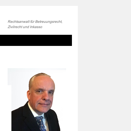
Rechtsanwalt für Betreuungsrecht,
Zivilrecht und Inkasso