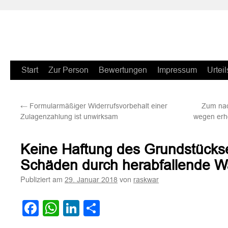
Zum
Start
Zur Person
Bewertungen
Impressum
Urteil
Inhalt
←
Formularmäßiger Widerrufsvorbehalt einer
Zum nac
springen
Zulagenzahlung ist unwirksam
wegen erh
Keine Haftung des Grundstücks
Schäden durch herabfallende W
Publiziert am
von
29. Januar 2018
raskwar
Facebook
WhatsApp
LinkedIn
Teilen