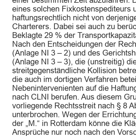
einer bestimmten Zeit abzufahren. 
eines solchen Fixkostenspediteurs 
haftungsrechtlich nicht von derjenig
Charterers. Dabei sei auch zu berüc
Beklagte 29 % der Transportkapazit
Nach den Entscheidungen der Rech
(Anlage NI 3 – 2) und des Gerichts
(Anlage NI 3 – 3), die (unstreitig) di
streitgegenständliche Kollision betr
die auch im dortigen Verfahren betei
Nebenintervenienten auf die Haftu
nach CLNI berufen. Aus diesem Gru
vorliegende Rechtsstreit nach § 8 A
unterbrochen. Wegen der Errichtun
der „M.“ in Rotterdam könne die Klä
Ansprüche nur noch nach den Vorsch