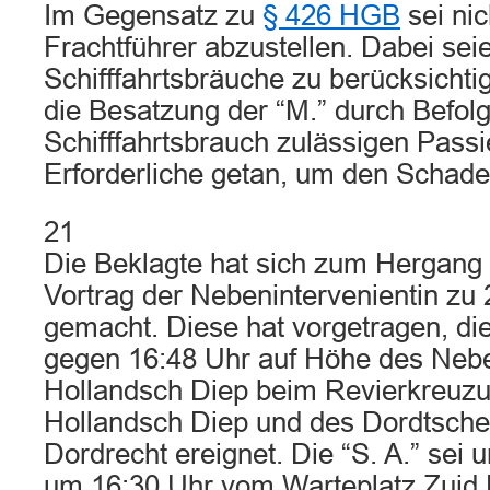
Im Gegensatz zu
§ 426 HGB
sei nic
Frachtführer abzustellen. Dabei sei
Schifffahrtsbräuche zu berücksichti
die Besatzung der “M.” durch Befol
Schifffahrtsbrauch zulässigen Passi
Erforderliche getan, um den Schad
21
Die Beklagte hat sich zum Hergang 
Vortrag der Nebenintervenientin zu 
gemacht. Diese hat vorgetragen, die
gegen 16:48 Uhr auf Höhe des Neb
Hollandsch Diep beim Revierkreuz
Hollandsch Diep und des Dordtsche 
Dordrecht ereignet. Die “S. A.” sei 
um 16:30 Uhr vom Warteplatz Zuid 