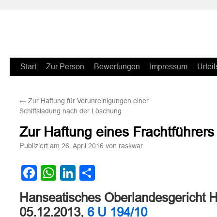
Zum
Start
Zur Person
Bewertungen
Impressum
Urteil
Inhalt
←
Zur Haftung für Verunreinigungen einer
springen
Schiffsladung nach der Löschung
Zur Haftung eines Frachtführer
Publiziert am
von
26. April 2016
raskwar
Facebook
WhatsApp
LinkedIn
Teilen
Hanseatisches Oberlandesgericht H
05.12.2013,
6 U 194/10