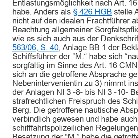
Entlastungsmöglichkeit nach Art. 1
habe. Anders als
§ 426 HGB
stelle 
nicht auf den idealen Frachtführer a
Beachtung allgemeiner Sorgfaltspfli
wie es sich auch aus der Denkschrif
563/06, S. 40
, Anlage BB 1 der Bekl
Schiffsführer der “M.“ habe sich “nau
sorgfältig im Sinne des Art. 16 CMNI
sich an die getroffene Absprache ge
Nebenintervenientin zu 3) nimmt ins
der Anlagen NI 3 -8- bis NI 3 -10- 
strafrechtlichen Freispruch des Schi
Berg. Die getroffene nautische Absp
verbindlich gewesen und habe auch
schifffahrtspolizeilichen Regelunge
Besatzung der “M.” habe die getrof