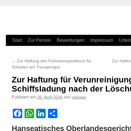
Zum
Start
Zur Person
Bewertungen
Impressum
Urteil
Inhalt
←
Zur Haftung des Fixkostenspediteurs für
Zur Haftu
springen
Schäden am Transportgut
Zur Haftung für Verunreinigun
Schiffsladung nach der Lösc
Publiziert am
von
26. April 2016
raskwar
Facebook
WhatsApp
LinkedIn
Teilen
Hanseatisches Oberlandesgerich