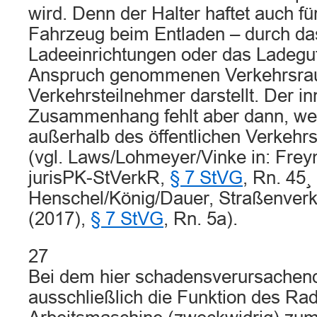
wird. Denn der Halter haftet auch fü
Fahrzeug beim Entladen – durch da
Ladeeinrichtungen oder das Ladegut
Anspruch genommenen Verkehrsrau
Verkehrsteilnehmer darstellt. Der i
Zusammenhang fehlt aber dann, we
außerhalb des öffentlichen Verkehr
(vgl. Laws/Lohmeyer/Vinke in: Fre
jurisPK-StVerkR,
§ 7 StVG
, Rn. 45¸
Henschel/König/Dauer, Straßenverke
(2017),
§ 7 StVG
, Rn. 5a).
27
Bei dem hier schadensverursache
ausschließlich die Funktion des Rad