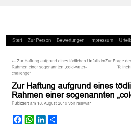
Zum
Start
Zur Person
Bewertungen
Impressum
Urteil
Inhalt
←
Zur Haftung aufgrund eines tödlichen Unfalls im
Zur Frage der
springen
Rahmen einer sogenannten „cold-water-
Teilne
challenge“
Zur Haftung aufgrund eines tödl
Rahmen einer sogenannten „cold
Publiziert am
von
18. August 2019
raskwar
Facebook
WhatsApp
LinkedIn
Teilen