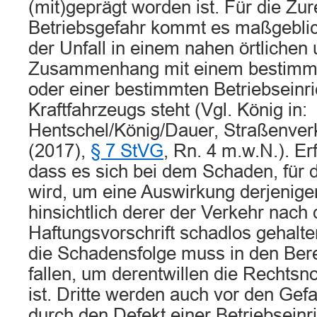
(mit)geprägt worden ist. Für die Zu
Betriebsgefahr kommt es maßgeblic
der Unfall in einem nahen örtlichen 
Zusammenhang mit einem bestimmt
oder einer bestimmten Betriebseinr
Kraftfahrzeugs steht (Vgl. König in:
Hentschel/König/Dauer, Straßenverk
(2017),
§ 7 StVG
, Rn. 4 m.w.N.). Erf
dass es sich bei dem Schaden, für d
wird, um eine Auswirkung derjenige
hinsichtlich derer der Verkehr nach
Haftungsvorschrift schadlos gehalten
die Schadensfolge muss in den Ber
fallen, um derentwillen die Rechts
ist. Dritte werden auch vor den Gef
durch den Defekt einer Betriebseinr