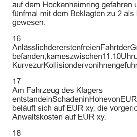
auf dem Hockenheimring gefahren u
fünfmal mit dem Beklagten zu 2 als 
gewesen.
16
AnlässlichdererstenfreienFahrtder
befanden,kameszwischen11.10Uhrun
KurvezurKollisiondervonihnengefüh
17
Am Fahrzeug des Klägers
entstandeinSchadeninHöhevonEURxy
beläuft sich auf EUR xy, die vorgeri
Anwaltskosten auf EUR xy.
18