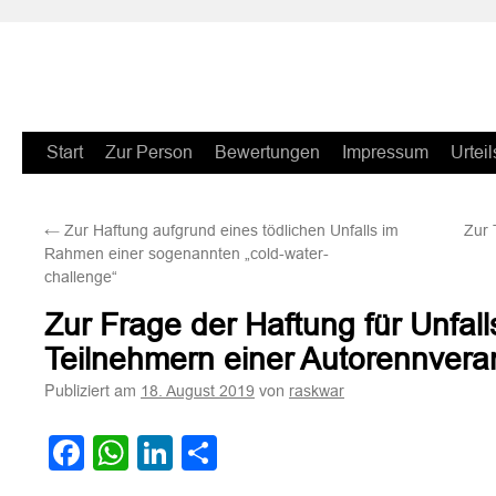
Zum
Start
Zur Person
Bewertungen
Impressum
Urteil
Inhalt
←
Zur Haftung aufgrund eines tödlichen Unfalls im
Zur 
springen
Rahmen einer sogenannten „cold-water-
challenge“
Zur Frage der Haftung für Unfa
Teilnehmern einer Autorennvera
Publiziert am
von
18. August 2019
raskwar
Facebook
WhatsApp
LinkedIn
Teilen