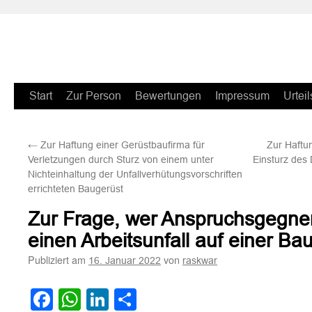
Zum
Start
Zur Person
Bewertungen
Impressum
Urteil
Inhalt
←
Zur Haftung einer Gerüstbaufirma für
Zur Haftu
springen
Verletzungen durch Sturz von einem unter
Einsturz des
Nichteinhaltung der Unfallverhütungsvorschriften
errichteten Baugerüst
Zur Frage, wer Anspruchsgegner
einen Arbeitsunfall auf einer Baus
Publiziert am
von
16. Januar 2022
raskwar
Facebook
WhatsApp
LinkedIn
Teilen