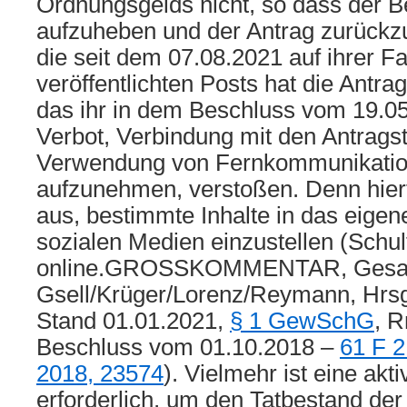
Ordnungsgelds nicht, so dass der B
aufzuheben und der Antrag zurückz
die seit dem 07.08.2021 auf ihrer F
veröffentlichten Posts hat die Antrag
das ihr in dem Beschluss vom 19.05
Verbot, Verbindung mit den Antragst
Verwendung von Fernkommunikation
aufzunehmen, verstoßen. Denn hierfü
aus, bestimmte Inhalte in das eigene
sozialen Medien einzustellen (Schul
online.GROSSKOMMENTAR, Gesa
Gsell/Krüger/Lorenz/Reymann, Hrsg
Stand 01.01.2021,
§ 1 GewSchG
, R
Beschluss vom 01.10.2018 –
61 F 2
2018, 23574
). Vielmehr ist eine ak
erforderlich, um den Tatbestand der