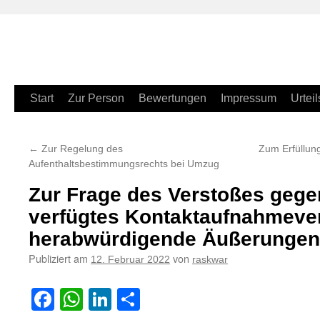
Zum
Start
Zur Person
Bewertungen
Impressum
Urteil
Inhalt
←
Zur Regelung des
Zum Erfüllun
springen
Aufenthaltsbestimmungsrechts bei Umzug
Zur Frage des Verstoßes gegen
verfügtes Kontaktaufnahmeve
herabwürdigende Äußerungen
Publiziert am
von
12. Februar 2022
raskwar
Facebook
WhatsApp
LinkedIn
Teilen