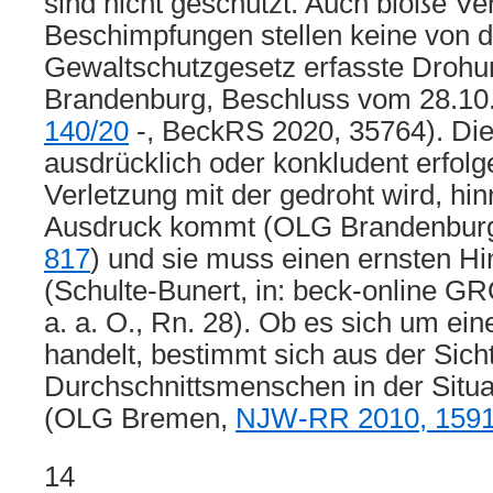
sind nicht geschützt. Auch bloße 
Beschimpfungen stellen keine von 
Gewaltschutzgesetz erfasste Droh
Brandenburg, Beschluss vom 28.10
140/20
-, BeckRS 2020, 35764). Di
ausdrücklich oder konkludent erfolg
Verletzung mit der gedroht wird, hi
Ausdruck kommt (OLG Brandenbur
817
) und sie muss einen ernsten H
(Schulte-Bunert, in: beck-onlin
a. a. O., Rn. 28). Ob es sich um ei
handelt, bestimmt sich aus der Sich
Durchschnittsmenschen in der Situa
(OLG Bremen,
NJW-RR 2010, 159
14