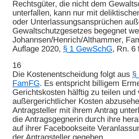
Rechtsgüter, die nicht dem Gewalts
unterfallen, kann nur mit deliktisc
oder Unterlassungsansprüchen auß
Gewaltschutzgesetzes begegnet wer
Johannsen/Henrich/Althammer, Fami
Auflage 2020,
§ 1 GewSchG
, Rn. 6 f
16
Die Kostenentscheidung folgt aus
§
FamFG
. Es entspricht billigem Erm
Gerichtskosten hälftig zu teilen und
außergerichtlicher Kosten abzusehe
Antragsteller mit ihrem Antrag unte
die Antragsgegnerin durch ihre he
auf ihrer Facebookseite Veranlass
der Antragsteller gegeben.