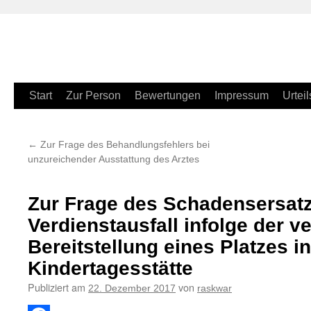
Zum
Start
Zur Person
Bewertungen
Impressum
Urteil
Inhalt
←
Zur Frage des Behandlungsfehlers bei
springen
unzureichender Ausstattung des Arztes
Zur Frage des Schadensersat
Verdienstausfall infolge der v
Bereitstellung eines Platzes in
Kindertagesstätte
Publiziert am
von
22. Dezember 2017
raskwar