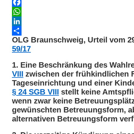
Facebook
WhatsApp
LinkedIn
OLG Braunschweig, Urteil vom 29
Teilen
59/17
1. Eine Beschränkung des Wahlre
VIII
zwischen der frühkindlichen 
Tageseinrichtung und einer Kinde
§ 24 SGB VIII
stellt keine Amtspfl
wenn zwar keine Betreuungsplätz
gewünschten Betreuungsform, ab
alternativen Betreuungsform verf