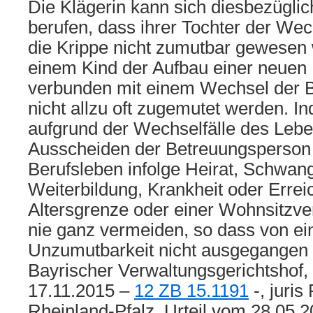
Die Klägerin kann sich diesbezüglic
berufen, dass ihrer Tochter der Wec
die Krippe nicht zumutbar gewesen 
einem Kind der Aufbau einer neuen
verbunden mit einem Wechsel der 
nicht allzu oft zugemutet werden. In
aufgrund der Wechselfälle des Lebe
Ausscheiden der Betreuungsperson
Berufsleben infolge Heirat, Schwang
Weiterbildung, Krankheit oder Errei
Altersgrenze oder einer Wohnsitzver
nie ganz vermeiden, so dass von ei
Unzumutbarkeit nicht ausgegangen 
Bayrischer Verwaltungsgerichtshof
17.11.2015 –
12 ZB 15.1191
-, juri
Rheinland-Pfalz, Urteil vom 28.05.