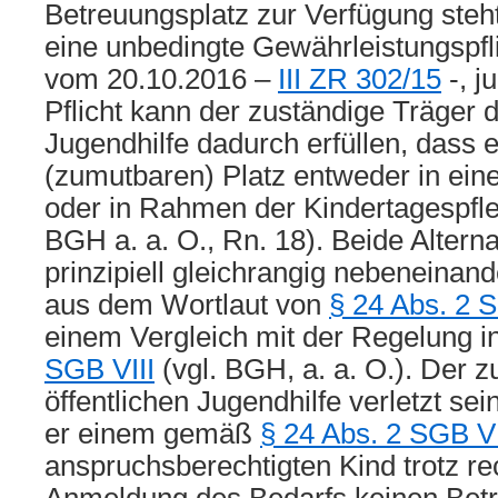
Betreuungsplatz zur Verfügung steht; 
eine unbedingte Gewährleistungspfli
vom 20.10.2016 –
III ZR 302/15
-, j
Pflicht kann der zuständige Träger d
Jugendhilfe dadurch erfüllen, dass e
(zumutbaren) Platz entweder in ein
oder in Rahmen der Kindertagespfle
BGH a. a. O., Rn. 18). Beide Altern
prinzipiell gleichrangig nebeneinande
aus dem Wortlaut von
§ 24 Abs. 2 S
einem Vergleich mit der Regelung i
SGB VIII
(vgl. BGH, a. a. O.). Der z
öffentlichen Jugendhilfe verletzt se
er einem gemäß
§ 24 Abs. 2 SGB VI
anspruchsberechtigten Kind trotz rec