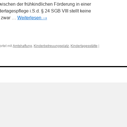
zwischen der frühkindlichen Förderung in einer
rtagespflege i.S.d. § 24 SGB VIII stellt keine
nn zwar …
Weiterlesen
→
n
n
rtet mit
,
,
|
Amtshaftung
Kinderbetreuungsplatz
Kindertagesstätte
s