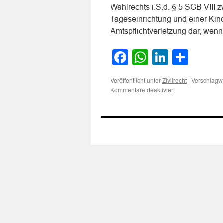
Wahlrechts i.S.d. § 5 SGB VIII 
Tageseinrichtung und einer Kinde
Amtspflichtverletzung dar, we
Facebook
WhatsApp
LinkedI
Teile
Veröffentlicht unter
|
Verschlagwo
Zivilrecht
für
Kommentare deaktiviert
Zur
Frage
des
Schadensersatze
wegen
Verdienstausfall
infolge
der
verzögerten
Bereitstellung
eines
Platzes
in
einer