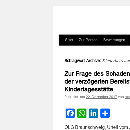
Zum
Start
Zur Person
Bewertungen
Inhalt
Kinderbetreuun
Schlagwort-Archive:
springen
Zur Frage des Schadens
der verzögerten Bereits
Kindertagesstätte
Publiziert am
von
22. Dezember 2017
ra
Facebook
WhatsApp
LinkedI
Teile
OLG Braunschweig, Urteil vom 