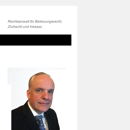
Rechtsanwalt für Betreuungsrecht,
Zivilrecht und Inkasso