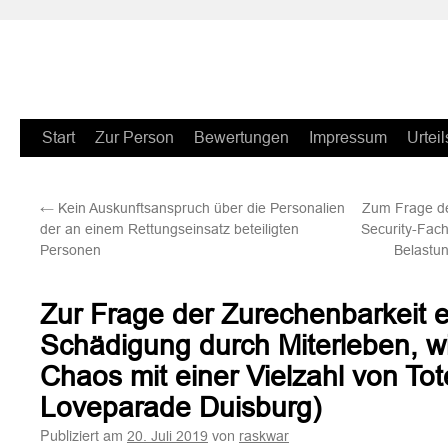
Zum
Start
Zur Person
Bewertungen
Impressum
Urteil
Inhalt
←
Kein Auskunftsanspruch über die Personalien
Zum Frage d
springen
der an einem Rettungseinsatz beteiligten
Security-Fach
Personen
Belastun
Zur Frage der Zurechenbarkeit 
Schädigung durch Miterleben, wi
Chaos mit einer Vielzahl von Tot
Loveparade Duisburg)
Publiziert am
von
20. Juli 2019
raskwar