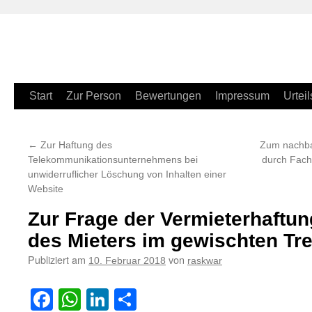
Zum
Start
Zur Person
Bewertungen
Impressum
Urteil
Inhalt
←
Zur Haftung des
Zum nachba
springen
Telekommunikationsunternehmens bei
durch Fac
unwiderruflicher Löschung von Inhalten einer
Website
Zur Frage der Vermieterhaftu
des Mieters im gewischten T
Publiziert am
von
10. Februar 2018
raskwar
Facebook
WhatsApp
LinkedIn
Teilen