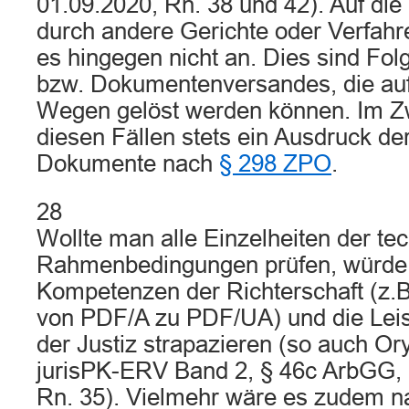
01.09.2020, Rn. 38 und 42). Auf die
durch andere Gerichte oder Verfahr
es hingegen nicht an. Dies sind Fol
bzw. Dokumentenversandes, die au
Wegen gelöst werden können. Im Zwe
diesen Fällen stets ein Ausdruck de
Dokumente nach
§ 298 ZPO
.
28
Wollte man alle Einzelheiten der te
Rahmenbedingungen prüfen, würde d
Kompetenzen der Richterschaft (z.B
von PDF/A zu PDF/UA) und die Leis
der Justiz strapazieren (so auch Or
jurisPK-ERV Band 2, § 46c ArbGG, 
Rn. 35). Vielmehr wäre es zudem na