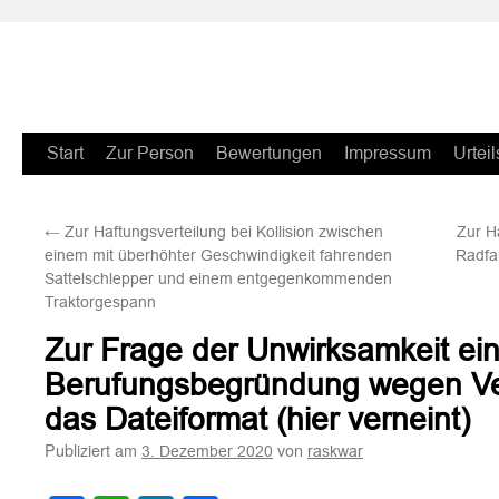
Zum
Start
Zur Person
Bewertungen
Impressum
Urteil
Inhalt
←
Zur Haftungsverteilung bei Kollision zwischen
Zur H
springen
einem mit überhöhter Geschwindigkeit fahrenden
Radfa
Sattelschlepper und einem entgegenkommenden
Traktorgespann
Zur Frage der Unwirksamkeit ein
Berufungsbegründung wegen V
das Dateiformat (hier verneint)
Publiziert am
von
3. Dezember 2020
raskwar