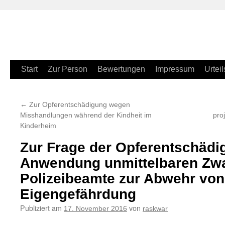
Zum
Start
Zur Person
Bewertungen
Impressum
Urteil
Inhalt
←
Zur Opferentschädigung wegen
springen
Misshandlungen während der Kindheit im
pro
Kinderheim
Zur Frage der Opferentschädi
Anwendung unmittelbaren Zw
Polizeibeamte zur Abwehr von
Eigengefährdung
Publiziert am
von
17. November 2016
raskwar