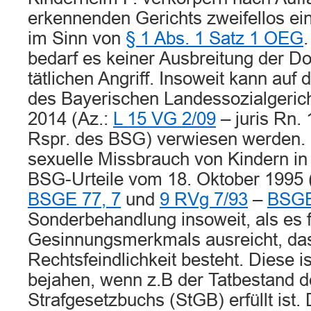
erkennenden Gerichts zweifellos eine
im Sinn von
§ 1 Abs. 1 Satz 1 OEG
.
bedarf es keiner Ausbreitung der 
tätlichen Angriff. Insoweit kann auf d
des Bayerischen Landessozialgeric
2014 (Az.:
L 15 VG 2/09
– juris Rn. 
Rspr. des BSG) verwiesen werden. 
sexuelle Missbrauch von Kindern in
BSG-Urteile vom 18. Oktober 1995 
BSGE 77, 7
und
9 RVg 7/93
–
BSGE
Sonderbehandlung insoweit, als es f
Gesinnungsmerkmals ausreicht, da
Rechtsfeindlichkeit besteht. Diese i
bejahen, wenn z.B der Tatbestand 
Strafgesetzbuchs (StGB) erfüllt ist. 