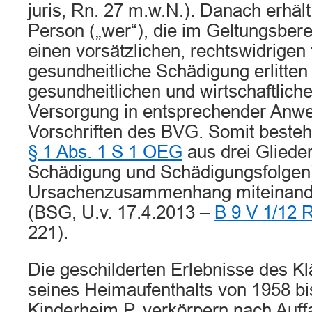
juris, Rn. 27 m.w.N.). Danach erhält
Person („wer“), die im Geltungsbe
einen vorsätzlichen, rechtswidrigen t
gesundheitliche Schädigung erlitten
gesundheitlichen und wirtschaftlich
Versorgung in entsprechender Anw
Vorschriften des BVG. Somit besteh
§ 1 Abs. 1 S 1 OEG
aus drei Gliedern
Schädigung und Schädigungsfolgen)
Ursachenzusammenhang miteinande
(BSG, U.v. 17.4.2013 –
B 9 V 1/12 
221).
Die geschilderten Erlebnisse des K
seines Heimaufenthalts von 1958 bi
Kinderheim P. verkörpern nach Auf