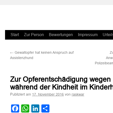
Zum
Start
Zur Person
Bewertungen
Impressum
Urteil
Inhalt
←
Gewaltopfer hat keinen Anspruch auf
Z
springen
Assistenzhund
Anw
Polizeibea
Zur Opferentschädigung wegen
während der Kindheit im Kinder
Publiziert am
von
17. November 2016
raskwar
Facebook
WhatsApp
LinkedIn
Teilen