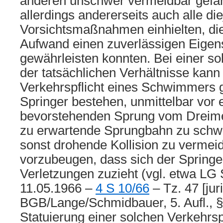
anderen unschwer vermeidbar gefäh
allerdings andererseits auch alle di
Vorsichtsmaßnahmen einhielten, di
Aufwand einen zuverlässigen Eigen
gewährleisten konnten. Bei einer s
der tatsächlichen Verhältnisse kann
Verkehrspflicht eines Schwimmers
Springer bestehen, unmittelbar vor
bevorstehenden Sprung vom Dreimete
zu erwartende Sprungbahn zu sch
sonst drohende Kollision zu vermei
vorzubeugen, dass sich der Springe
Verletzungen zuzieht (vgl. etwa LG S
11.05.1966 –
4 S 10/66
– Tz. 47 [juri
BGB/Lange/Schmidbauer, 5. Aufl., §
Statuierung einer solchen Verkehrspf