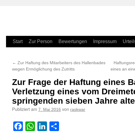
Zum
Start
Zur Person
Bewertungen
Impressum
Urteil
Inhalt
←
Zur Haftung des Mitarbeiters des Hallenbades
Haftungsre
springen
wegen Ermöglichung des Zutritts
eines an ein
Zur Frage der Haftung eines B
Verletzung eines vom Dreimete
springenden sieben Jahre alt
Publiziert am
von
7. Mai 2016
raskwar
Facebook
WhatsApp
LinkedIn
Teilen