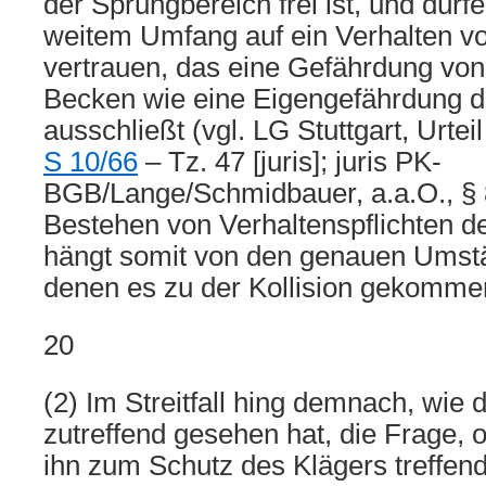
der Sprungbereich frei ist, und dür
weitem Umfang auf ein Verhalten v
vertrauen, das eine Gefährdung v
Becken wie eine Eigengefährdung d
ausschließt (vgl. LG Stuttgart, Urte
S 10/66
– Tz. 47 [juris]; juris PK-
BGB/Lange/Schmidbauer, a.a.O., § 
Bestehen von Verhaltenspflichten d
hängt somit von den genauen Umstä
denen es zu der Kollision gekommen
20
(2) Im Streitfall hing demnach, wie 
zutreffend gesehen hat, die Frage, 
ihn zum Schutz des Klägers treffende