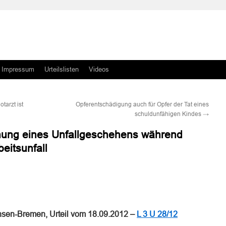
Impressum
Urteilslisten
Videos
tarzt ist
Opferentschädigung auch für Opfer der Tat eines
schuldunfähigen Kindes
→
nung eines Unfallgeschehens während
beitsunfall
n
n
hsen-Bremen, Urteil vom 18.09.2012 –
L 3 U 28/12