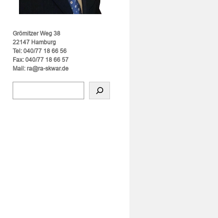
Grömitzer Weg 38
22147 Hamburg
Tel: 040/77 18 66 56
Fax: 040/77 18 66 57
Mail: ra@ra-skwar.de