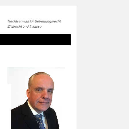
Rechtsanwalt für Betreuungsrecht,
Zivilrecht und Inkasso