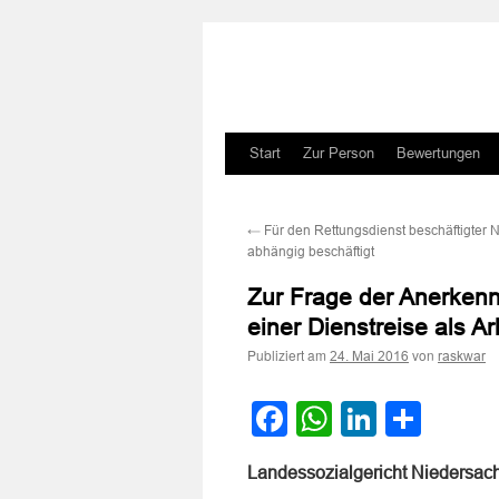
Zum
Start
Zur Person
Bewertungen
Inhalt
←
Für den Rettungsdienst beschäftigter No
springen
abhängig beschäftigt
Zur Frage der Anerken
einer Dienstreise als Ar
Publiziert am
von
24. Mai 2016
raskwar
Facebook
WhatsApp
LinkedI
Teile
Landessozialgericht Niedersac