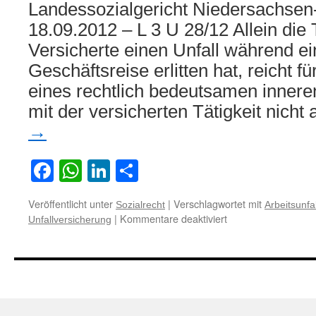
Landessozialgericht Niedersachsen
18.09.2012 – L 3 U 28/12 Allein die
Versicherte einen Unfall während ei
Geschäftsreise erlitten hat, reicht 
eines rechtlich bedeutsamen inne
mit der versicherten Tätigkeit nicht
→
Facebook
WhatsApp
LinkedIn
Teilen
Veröffentlicht unter
|
Verschlagwortet mit
Sozialrecht
Arbeitsunfal
für
|
Kommentare deaktiviert
Unfallversicherung
Zur
Frage
der
Anerkennung
eines
Unfallgeschehens