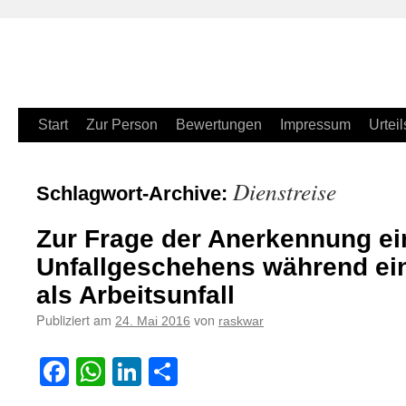
Zum
Start
Zur Person
Bewertungen
Impressum
Urteil
Inhalt
Dienstreise
Schlagwort-Archive:
springen
Zur Frage der Anerkennung ei
Unfallgeschehens während ein
als Arbeitsunfall
Publiziert am
von
24. Mai 2016
raskwar
Facebook
WhatsApp
LinkedIn
Teilen