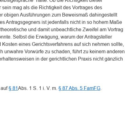
Selbstgespräche“ halte. Ob die Richtigkeit dieser
sein mag als die Richtigkeit des Vortrages des
der obigen Ausführungen zum Beweismaß dahingestellt
es Antragsgegners ist jedenfalls nicht in so hohem Maße
s theoretische und damit unbeachtliche Zweifel am Vortrag
önnte. Selbst die Erwägung, warum der Antragsteller
 Kosten eines Gerichtsverfahrens auf sich nehmen sollte,
h unwahre Vorwürfe zu schaden, führt zu keinem anderen
rhaltensweisen in der gerichtlichen Praxis nicht gänzlich
 auf
§ 81
Abs. 1 S. 1 i. V. m.
§ 87 Abs. 5 FamFG
.
n
n