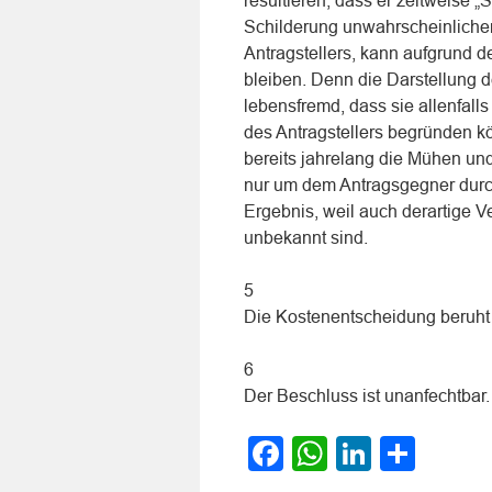
resultieren, dass er zeitweise „
Schilderung unwahrscheinlicher 
Antragstellers, kann aufgrund 
bleiben. Denn die Darstellung d
lebensfremd, dass sie allenfall
des Antragstellers begründen k
bereits jahrelang die Mühen und
nur um dem Antragsgegner durc
Ergebnis, weil auch derartige Ve
unbekannt sind.
5
Die Kostenentscheidung beruht
6
Der Beschluss ist unanfechtbar.
Facebook
WhatsApp
LinkedI
Teile