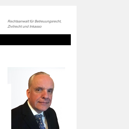
Rechtsanwalt für Betreuungsrecht,
Zivilrecht und Inkasso