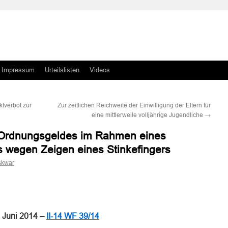
Impressum
Urteilslisten
Videos
ktverbot zur
Zur zeitlichen Reichweite der Einwilligung der Eltern für
eine mittlerweile volljährige Jugendliche
→
 Ordnungsgeldes im Rahmen eines
 wegen Zeigen eines Stinkefingers
skwar
n
n
 Juni 2014 –
II-14 WF 39/14