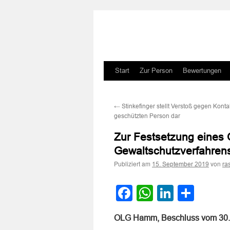
Zum
Start
Zur Person
Bewertungen
Inhalt
←
Stinkefinger stellt Verstoß gegen Konta
springen
geschützten Person dar
Zur Festsetzung eines
Gewaltschutzverfahrens
Publiziert am
von
15. September 2019
ra
Facebook
WhatsApp
LinkedI
Teile
OLG Hamm, Beschluss vom 30.