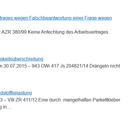
ertrages wegen Falschbeantwortung einer Frage wegen
 2 AZR 380/99 Keine Anfechtung des Arbeitsvertrages
gkeitsüberschreitung
om 30.07.2015 – 943 OWi 417 Js 204821/14 Drängeln nicht
stoffbelastung
 – VIII ZR 411/12 Eine durch mangelhaften Parkettkleber
ng in…