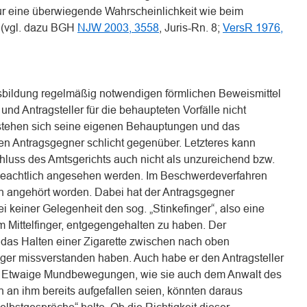
nur eine überwiegende Wahrscheinlichkeit wie beim
 (vgl. dazu BGH
NJW 2003, 3558
, Juris-Rn. 8;
VersR 1976,
sbildung regelmäßig notwendigen förmlichen Beweismittel
und Antragsteller für die behaupteten Vorfälle nicht
 stehen sich seine eigenen Behauptungen und das
den Antragsgegner schlicht gegenüber. Letzteres kann
luss des Amtsgerichts auch nicht als unzureichend bzw.
eachtlich angesehen werden. Im Beschwerdeverfahren
ch angehört worden. Dabei hat der Antragsgegner
ei keiner Gelegenheit den sog. „Stinkefinger“, also eine
m Mittelfinger, entgegengehalten zu haben. Der
s das Halten einer Zigarette zwischen nach oben
nger missverstanden haben. Auch habe er den Antragsteller
n. Etwaige Mundbewegungen, wie sie auch dem Anwalt des
 an ihm bereits aufgefallen seien, könnten daraus