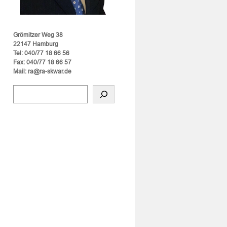
Grömitzer Weg 38
22147 Hamburg
Tel: 040/77 18 66 56
Fax: 040/77 18 66 57
Mail: ra@ra-skwar.de