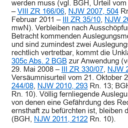
werden muss (vgl. BGH, Urteil vo
–
VIII ZR 166/06
,
NJW 2007, 504
Rn
Februar 2011 –
III ZR 35/10
,
NJW 20
mwN). Verbleiben nach Ausschöpfun
Betracht kommenden Auslegungsmög
und sind zumindest zwei Auslegung
rechtlich vertretbar, kommt die Unk
305c Abs. 2 BGB
zur Anwendung (vg
29. Mai 2008 –
III ZR 330/07
,
NJW 2
Versäumnisurteil vom 21. Oktober 
244/08
,
NJW 2010, 293
Rn. 13; BG
Rn. 10). Völlig fernliegende Ausleg
von denen eine Gefährdung des Rec
ernsthaft zu befürchten ist, bleiben
(BGH,
NJW 2011, 2122
Rn. 10).