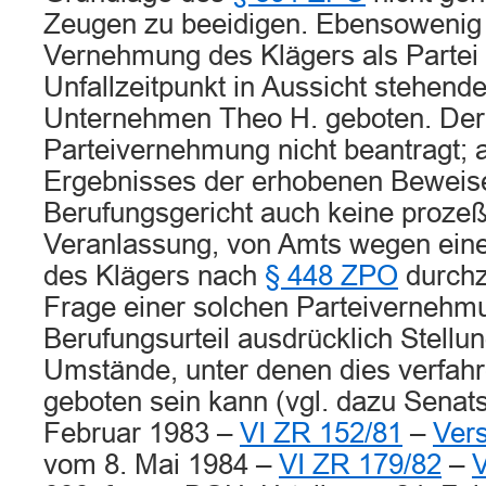
Zeugen zu beeidigen. Ebensowenig
Vernehmung des Klägers als Partei 
Unfallzeitpunkt in Aussicht stehend
Unternehmen Theo H. geboten. Der 
Parteivernehmung nicht beantragt; 
Ergebnisses der erhobenen Beweise
Berufungsgericht auch keine prozeß
Veranlassung, von Amts wegen ein
des Klägers nach
§ 448 ZPO
durchz
Frage einer solchen Parteivernehm
Berufungsurteil ausdrücklich Stell
Umstände, unter denen dies verfahr
geboten sein kann (vgl. dazu Senats
Februar 1983 –
VI ZR 152/81
–
Ver
vom 8. Mai 1984 –
VI ZR 179/82
–
V