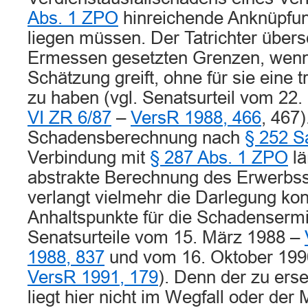
Abs. 1 ZPO
hinreichende Anknüpfu
liegen müssen. Der Tatrichter übers
Ermessen gesetzten Grenzen, wenn 
Schätzung greift, ohne für sie eine 
zu haben (vgl. Senatsurteil vom 22
VI ZR 6/87
–
VersR 1988, 466
, 467)
Schadensberechnung nach
§ 252 S
Verbindung mit
§ 287 Abs. 1 ZPO
lä
abstrakte Berechnung des Erwerbss
verlangt vielmehr die Darlegung kon
Anhaltspunkte für die Schadensermit
Senatsurteile vom 15. März 1988 –
1988, 837
und vom 16. Oktober 19
VersR 1991, 179
). Denn der zu er
liegt hier nicht im Wegfall oder der