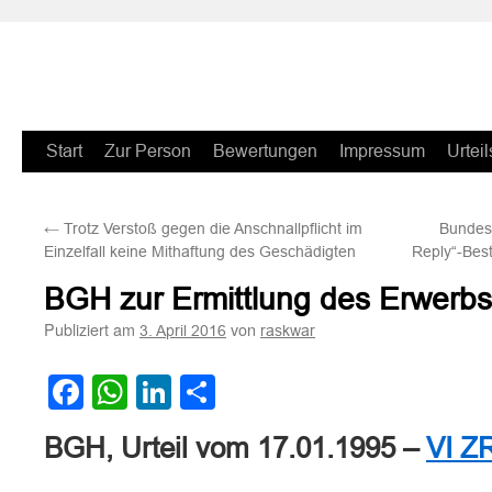
Zum
Start
Zur Person
Bewertungen
Impressum
Urteil
Inhalt
←
Trotz Verstoß gegen die Anschnallpflicht im
Bundesg
springen
Einzelfall keine Mithaftung des Geschädigten
Reply“-Bes
BGH zur Ermittlung des Erwerb
Publiziert am
von
3. April 2016
raskwar
Facebook
WhatsApp
LinkedIn
Teilen
BGH, Urteil vom 17.01.1995 –
VI Z