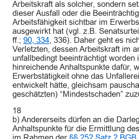
Arbeitskraft als solcher, sondern se
dieser Ausfall oder die Beeinträchti
Arbeitsfähigkeit sichtbar im Erwerb
ausgewirkt hat (vgl. z.B. Senatsurte
ff.;
90, 334
, 336). Daher geht es nic
Verletzten, dessen Arbeitskraft im a
unfallbedingt beeinträchtigt worden 
hinreichende Anhaltspunkte dafür, w
Erwerbstätigkeit ohne das Unfallerei
entwickelt hätte, gleichsam pauscha
geschätzten) “Mindestschaden” zuz
18
b) Andererseits dürfen an die Darle
Anhaltspunkte für die Ermittlung d
im Rahmen der
§§ 252 Satz 2 BGB