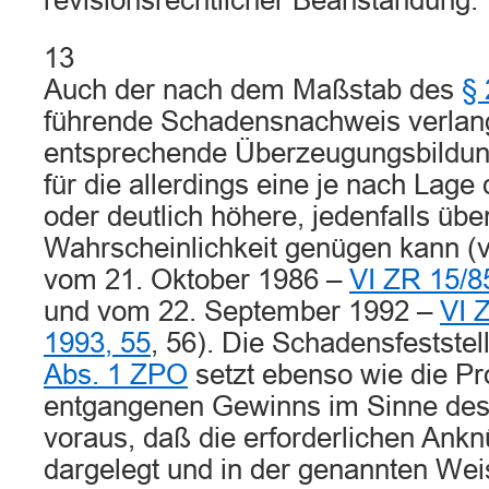
revisionsrechtlicher Beanstandung.
13
Auch der nach dem Maßstab des
§
führende Schadensnachweis verlang
entsprechende Überzeugungsbildung
für die allerdings eine je nach Lage
oder deutlich höhere, jedenfalls üb
Wahrscheinlichkeit genügen kann (vg
vom 21. Oktober 1986 –
VI ZR 15/8
und vom 22. September 1992 –
VI 
1993, 55
, 56). Die Schadensfestst
Abs. 1 ZPO
setzt ebenso wie die P
entgangenen Gewinns im Sinne de
voraus, daß die erforderlichen Ank
dargelegt und in der genannten We