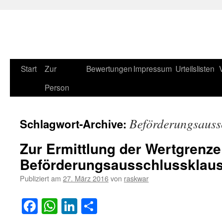
Zum
Start
Zur
Bewertungen
Impressum
Urteilslisten
Inhalt
Person
springen
Beförderungsauss
Schlagwort-Archive:
Zur Ermittlung der Wertgrenze
Beförderungsausschlussklaus
Publiziert am
27. März 2016
von
raskwar
Facebook
WhatsApp
LinkedIn
Teilen