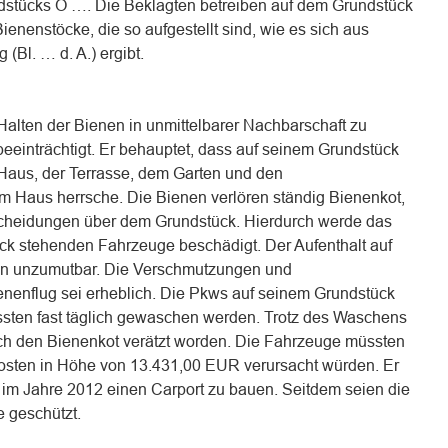
dstücks O …. Die Beklagten betreiben auf dem Grundstück
nenstöcke, die so aufgestellt sind, wie es sich aus
Bl. … d. A.) ergibt.
 Halten der Bienen in unmittelbarer Nachbarschaft zu
eeinträchtigt. Er behauptet, dass auf seinem Grundstück
Haus, der Terrasse, dem Garten und den
em Haus herrsche. Die Bienen verlören ständig Bienenkot,
cheidungen über dem Grundstück. Hierdurch werde das
ck stehenden Fahrzeuge beschädigt. Der Aufenthalt auf
ien unzumutbar. Die Verschmutzungen und
nenflug sei erheblich. Die Pkws auf seinem Grundstück
ssten fast täglich gewaschen werden. Trotz des Waschens
ch den Bienenkot verätzt worden. Die Fahrzeuge müssten
osten in Höhe von 13.431,00 EUR verursacht würden. Er
, im Jahre 2012 einen Carport zu bauen. Seitdem seien die
e geschützt.