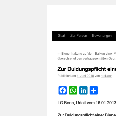
Zum
Start
Zur Person
Bewertungen
Inhalt
←
Bienenhaltung auf dem Balkon einer 
springen
überschreitet den vertragsgemäßen Geb
Zur Duldungspflicht ei
Publiziert am
von
4. Juni 2018
raskwar
Facebook
WhatsApp
LinkedI
Teile
LG Bonn, Urteil vom 16.01.201
Zur Duldungspflicht einer Bien