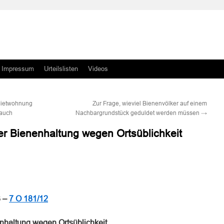
Impressum
Urteilslisten
Videos
Mietwohnung
Zur Frage, wieviel Bienenvölker auf einem
rauch
Nachbargrundstück geduldet werden müssen
→
ner Bienenhaltung wegen Ortsüblichkeit
n
n
3 –
7 O 181/12
enhaltung wegen Ortsüblichkeit