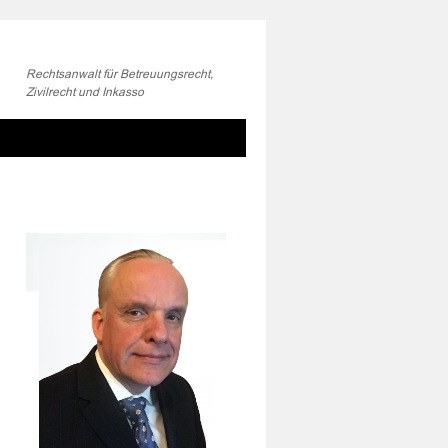
Rechtsanwalt für Betreuungsrecht,
Zivilrecht und Inkasso