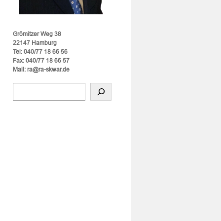
Grömitzer Weg 38
22147 Hamburg
Tel: 040/77 18 66 56
Fax: 040/77 18 66 57
Mail: ra@ra-skwar.de