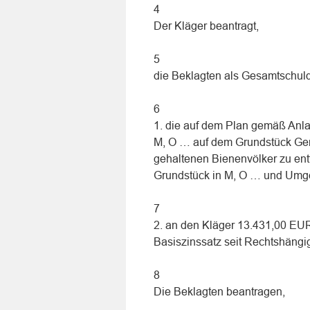
4
Der Kläger beantragt,
5
die Beklagten als Gesamtschuldn
6
1. die auf dem Plan gemäß Anl
M, O … auf dem Grundstück Gem
gehaltenen Bienenvölker zu ent
Grundstück in M, O … und Umge
7
2. an den Kläger 13.431,00 EU
Basiszinssatz seit Rechtshängig
8
Die Beklagten beantragen,