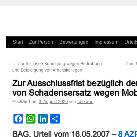
Zum
Start
Zur Person
Bewertungen
Impressum
Urteil
Inhalt
←
Zur fristlosen Kündigung wegen Bedrohung
Zum 
springen
und Beleidigung von Arbeitskollegen
Zur Ausschlussfrist bezüglich 
von Schadensersatz wegen Mo
Publiziert am
von
3. August 2020
raskwar
Facebook
WhatsApp
LinkedIn
Teilen
BAG, Urteil vom 16.05.2007 –
8 AZ