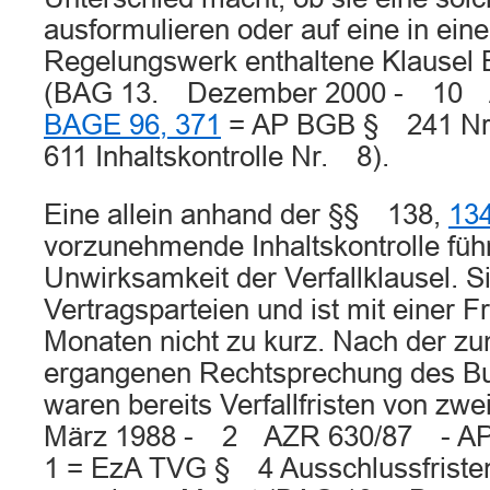
ausformulieren oder auf eine in ei
Regelungswerk enthaltene Klausel
(BAG 13. Dezember 2000 - 10 
BAGE 96, 371
= AP BGB § 241 N
611 Inhaltskontrolle Nr. 8).
Eine allein anhand der §§ 138,
13
vorzunehmende Inhaltskontrolle führ
Unwirksamkeit der Verfallklausel. Sie
Vertragsparteien und ist mit einer F
Monaten nicht zu kurz. Nach der zu
ergangenen Rechtsprechung des Bu
waren bereits Verfallfristen von z
März 1988 - 2 AZR 630/87 - 
1 = EzA TVG § 4 Ausschlussfriste