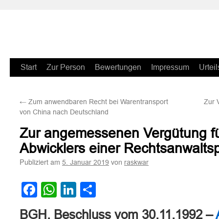
Zum
Start
Zur Person
Bewertungen
Impressum
Urteil
Inhalt
←
Zum anwendbaren Recht bei Warentransport
Zur 
springen
von China nach Deutschland
Zur angemessenen Vergütung für
Abwicklers einer Rechtsanwaltsp
Publiziert am
von
5. Januar 2019
raskwar
Facebook
WhatsApp
LinkedIn
Teilen
BGH, Beschluss vom 30.11.1992 –