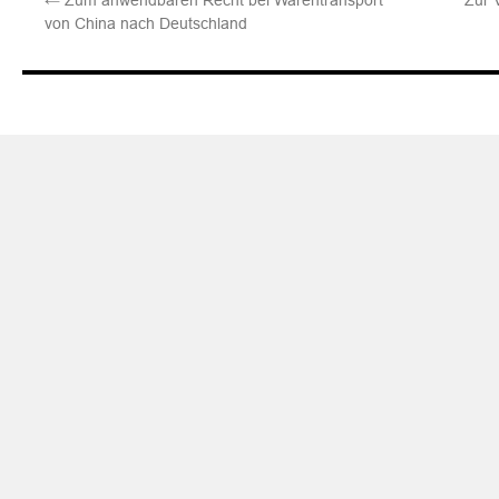
←
Zum anwendbaren Recht bei Warentransport
Zur 
von China nach Deutschland