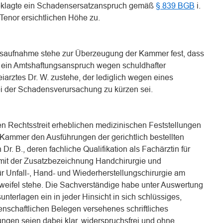
eklagte ein Schadensersatzanspruch gemäß
§ 839 BGB
i.
Tenor ersichtlichen Höhe zu.
saufnahme stehe zur Überzeugung der Kammer fest, dass
 ein Amtshaftungsanspruch wegen schuldhafter
eiarztes Dr. W. zustehe, der lediglich wegen eines
i der Schadensverursachung zu kürzen sei.
sen Rechtsstreit erheblichen medizinischen Feststellungen
ammer den Ausführungen der gerichtlich bestellten
r. B., deren fachliche Qualifikation als Fachärztin für
 mit der Zusatzbezeichnung Handchirurgie und
für Unfall-, Hand- und Wiederherstellungschirurgie am
Zweifel stehe. Die Sachverständige habe unter Auswertung
terlagen ein in jeder Hinsicht in sich schlüssiges,
enschaftlichen Belegen versehenes schriftliches
gungen seien dabei klar, widerspruchsfrei und ohne