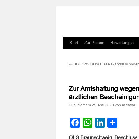
Zum
Start
Zur Person
Bewertungen
Inhalt
←
BGH: VW ist im Dieselskandal schadens
springen
Zur Amtshaftung wegen 
ärztlichen Bescheinigun
Publiziert am
von
25. Mai 2020
raskwar
Facebook
WhatsApp
LinkedI
Teile
OLG Braunschweig, Beschluss