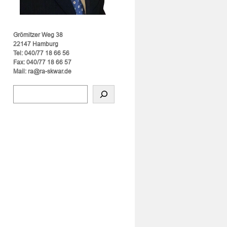
Grömitzer Weg 38
22147 Hamburg
Tel: 040/77 18 66 56
Fax: 040/77 18 66 57
Mail: ra@ra-skwar.de