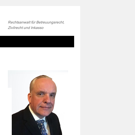
Rechtsanwalt für Betreuungsrecht,
Zivilrecht und Inkasso