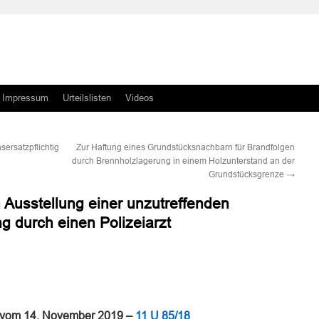
Impressum
Urteilslisten
Videos
ersatzpflichtig
Zur Haftung eines Grundstücksnachbarn für Brandfolgen
durch Brennholzlagerung in einem Holzunterstand an der
Grundstücksgrenze
→
Ausstellung einer unzutreffenden
g durch einen Polizeiarzt
n
n
 vom 14. November 2019 –
11 U 85/18