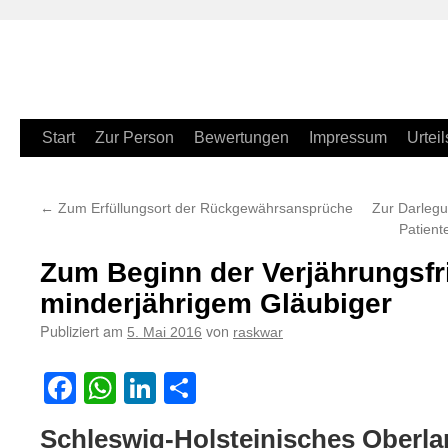
Zum
Start
Zur Person
Bewertungen
Impressum
Urteil
Inhalt
←
Zum Erfüllungsort der Rückgewährsansprüche
Zur Darlegu
springen
Patient
Zum Beginn der Verjährungsfri
minderjährigem Gläubiger
Publiziert am
von
5. Mai 2016
raskwar
Facebook
WhatsApp
LinkedIn
Teilen
Schleswig-Holsteinisches Oberla