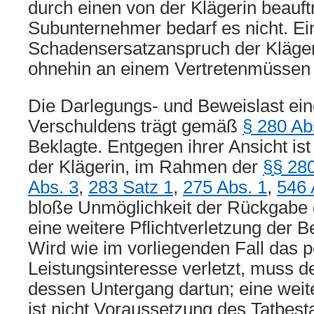
durch einen von der Klägerin beauft
Subunternehmer bedarf es nicht. Ei
Schadensersatzanspruch der Klägeri
ohnehin an einem Vertretenmüssen 
Die Darlegungs- und Beweislast ein
Verschuldens trägt gemäß
§ 280 Ab
Beklagte. Entgegen ihrer Ansicht ist
der Klägerin, im Rahmen der
§§ 280
Abs. 3
,
283 Satz 1
,
275 Abs. 1
,
546 
bloße Unmöglichkeit der Rückgabe 
eine weitere Pflichtverletzung der B
Wird wie im vorliegenden Fall das p
Leistungsinteresse verletzt, muss d
dessen Untergang dartun; eine weite
ist nicht Voraussetzung des Tatbes