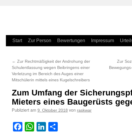
Zum
Start
Zur Person
Bewertungen
Impressum
Urteil
Inhalt
←
Zur Rechtmäßigkeit der Androhung der
Zur Soz
springen
Schulentlassung wegen Beibringens einer
Bewegungs- 
Verletzung im Bereich des Auges einer
Mitschülerin mittels eines Kugelschreibers
Zum Umfang der Sicherungspf
Mieters eines Baugerüsts geg
Publiziert am
von
9. Oktober 2018
raskwar
Facebook
WhatsApp
LinkedIn
Teilen