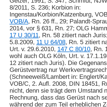
Gelzer, 1991, S. 347; Schmidt, NJW
8/2011, S. 236; Korbion in:
Ingenstau/Korbion/Katzenburg, VOB,
VOB/A
, Rn. 26 ff., 29; Palandt-Spra
2014, vor § 631, Rn. 27; OLG Hamm,
17 U 30/11
, Rn. 58 zitiert nach Juris
5.8.2009,
11 U 64/08
, Rn. 5 zitiert 
Urt. v. 29.6.2010,
147 C 80/10
, Rn. 
wohl auch OLG Köln, Urt. v. 17.1.1
12 zitiert nach Juris). Die Gegenans
Gerüstvertrag nur Werkvertragsrech
(Schneeweiß/Lambert in: Englert/K
VOB/C, 2. Aufl. 2008, DIN 18451, Rn
nicht, denn sie trägt dem Umstand 
Rechnung, dass das Gerüst nach s
während der zum Teil erheblichen Ze