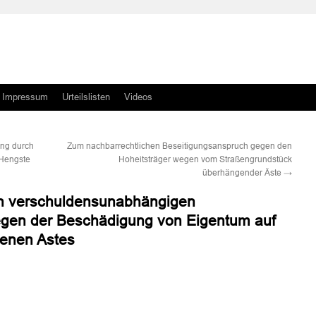
Impressum
Urteilslisten
Videos
ung durch
Zum nachbarrechtlichen Beseitigungsanspruch gegen den
 Hengste
Hoheitsträger wegen vom Straßengrundstück
überhängender Äste
→
n verschuldensunabhängigen
gen der Beschädigung von Eigentum auf
enen Astes
n
n