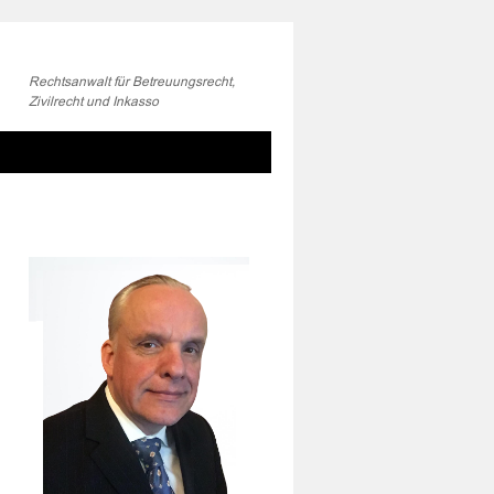
Rechtsanwalt für Betreuungsrecht,
Zivilrecht und Inkasso