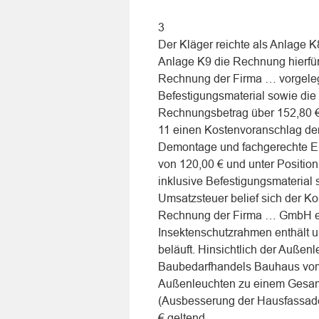
3
Der Kläger reichte als Anlage 
Anlage K9 die Rechnung hierfür
Rechnung der Firma … vorgelegt
Befestigungsmaterial sowie die
Rechnungsbetrag über 152,80 € 
11 einen Kostenvoranschlag der 
Demontage und fachgerechte En
von 120,00 € und unter Positio
inklusive Befestigungsmaterial 
Umsatzsteuer belief sich der K
Rechnung der Firma … GmbH ein
Insektenschutzrahmen enthält u
beläuft. Hinsichtlich der Auße
Baubedarfhandels Bauhaus vom 
Außenleuchten zu einem Gesamtp
(Ausbesserung der Hausfassade
€ geltend.