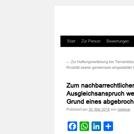
Zum
Start
Zur Person
Bewertungen
Inhalt
←
Zur Haftungsverteilung bei Tierverletz
springen
Rivalität zweier gemeinsam eingestallter
Zum nachbarrechtliche
Ausgleichsanspruch we
Grund eines abgebroch
Publiziert am
von
30. Mai 2018
raskwar
Facebook
WhatsApp
LinkedI
Teile