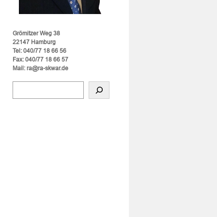
Grömitzer Weg 38
22147 Hamburg
Tel: 040/77 18 66 56
Fax: 040/77 18 66 57
Mail: ra@ra-skwar.de