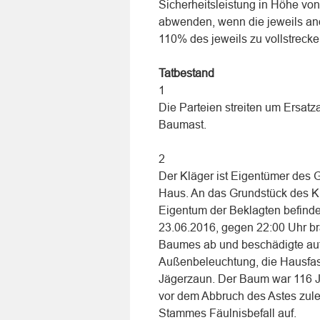
Sicherheitsleistung in Höhe vo
abwenden, wenn die jeweils and
110% des jeweils zu vollstrecke
Tatbestand
1
Die Parteien streiten um Ers
Baumast.
2
Der Kläger ist Eigentümer des 
Haus. An das Grundstück des Kl
Eigentum der Beklagten befind
23.06.2016, gegen 22:00 Uhr bra
Baumes ab und beschädigte auf
Außenbeleuchtung, die Hausfass
Jägerzaun. Der Baum war 116 Jah
vor dem Abbruch des Astes zule
Stammes Fäulnisbefall auf.