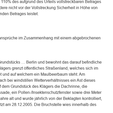
n 110% des aufgrund des Urteils vollstreckbaren Betrages
ere nicht vor der Vollstreckung Sicherheit in Höhe von
nden Betrages leistet.
atzansprüche im Zusammenhang mit einem abgebrochenen
Grundstücks … Berlin und bewohnt das darauf befindliche
ägers grenzt öffentliches Straßenland, welches sich im
et und auf welchem ein Maulbeerbaum steht. Am
ch bei windstillen Wetterverhältnisses ein Ast dieses
 dem Grundstück des Klägers die Dachrinne, die
ade, ein Pollen-/Insektenschutzfenster sowie drei Meter
re alt und wurde jährlich von der Beklagten kontrolliert,
tzt am 28.12.2005. Die Bruchstelle wies innerhalb des