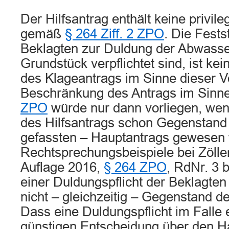
Der Hilfsantrag enthält keine privil
gemäß
§ 264 Ziff. 2 ZPO
. Die Fests
Beklagten zur Duldung der Abwasser
Grundstück verpflichtet sind, ist k
des Klageantrags im Sinne dieser Vo
Beschränkung des Antrags im Sinn
ZPO
würde nur dann vorliegen, we
des Hilfsantrags schon Gegenstand 
gefassten – Hauptantrags gewesen w
Rechtsprechungsbeispiele bei Zölle
Auflage 2016,
§ 264 ZPO
, RdNr. 3 b
einer Duldungspflicht der Beklagten
nicht – gleichzeitig – Gegenstand d
Dass eine Duldungspflicht im Falle e
günstigen Entscheidung über den H