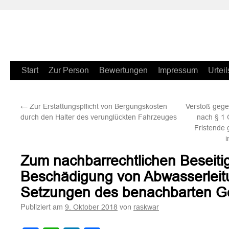
Zum
Start
Zur Person
Bewertungen
Impressum
Urteil
Inhalt
←
Zur Erstattungspflicht von Bergungskosten
Verstoß gege
springen
durch den Halter des verunglückten Fahrzeuges
nach § 1
Fristende
i
Zum nachbarrechtlichen Beseiti
Beschädigung von Abwasserleit
Setzungen des benachbarten 
Publiziert am
von
9. Oktober 2018
raskwar