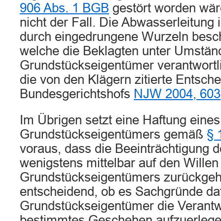
906 Abs. 1 BGB
gestört worden wäre
nicht der Fall. Die Abwasserleitung 
durch eingedrungene Wurzeln besch
welche die Beklagten unter Umstän
Grundstückseigentümer verantwortli
die von den Klägern zitierte Entsch
Bundesgerichtshofs
NJW 2004, 603
Im Übrigen setzt eine Haftung eines
Grundstückseigentümers gemäß
§ 
voraus, dass die Beeinträchtigung 
wenigstens mittelbar auf den Willen
Grundstückseigentümers zurückgeht.
entscheidend, ob es Sachgründe daf
Grundstückseigentümer die Verantwo
bestimmtes Geschehen aufzuerlegen