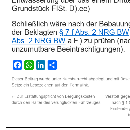
Entwässerung über das einem Dritt
Grundstück FlSt. D).ee)
Schließlich wäre nach der Bebauun
der Beklagten
§ 7 f Abs. 2 NRG BW
Abs. 2 NRG BW
a.F.) zu prüfen (na
unzumutbare Beeinträchtigungen).
Facebook
WhatsApp
LinkedIn
Teilen
Dieser Beitrag wurde unter
abgelegt und mit
Nachbarrecht
Bese
Setze ein Lesezeichen auf den
.
Permalink
←
Zur Erstattungspflicht von Bergungskosten
Verstoß gege
durch den Halter des verunglückten Fahrzeuges
nach § 1
Fristende
i