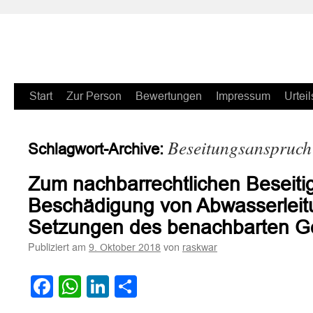
Zum
Start
Zur Person
Bewertungen
Impressum
Urteil
Inhalt
Beseitungsanspruch
Schlagwort-Archive:
springen
Zum nachbarrechtlichen Beseiti
Beschädigung von Abwasserleit
Setzungen des benachbarten 
Publiziert am
von
9. Oktober 2018
raskwar
Facebook
WhatsApp
LinkedIn
Teilen