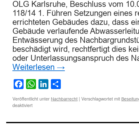
OLG Karlsruhe, Beschluss vom 10.
118/14 1. Führen Setzungen eines 
errichteten Gebäudes dazu, dass ei
Gebäude verlaufende Abwasserleitu
Entwässerung des Nachbargrundstü
beschädigt wird, rechtfertigt dies k
oder Unterlassungsanspruch des 
Weiterlesen
→
Facebook
WhatsApp
LinkedIn
Teilen
Veröffentlicht unter
|
Verschlagwortet mit
Nachbarrecht
Beseitu
für
deaktiviert
Zum
nachbarrechtlichen
Beseitigungsanspruch
bei
Beschädigung