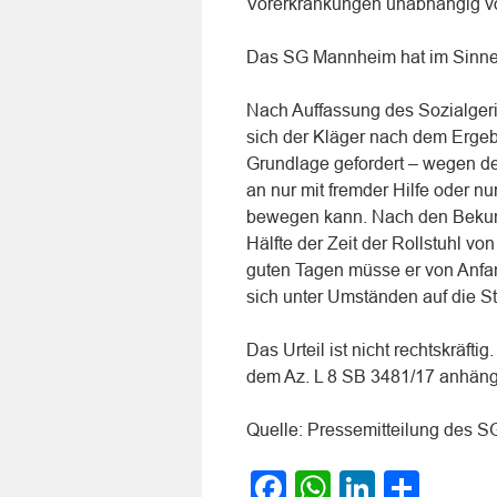
Vorerkrankungen unabhängig v
Das SG Mannheim hat im Sinne 
Nach Auffassung des Sozialgeri
sich der Kläger nach dem Ergeb
Grundlage gefordert – wegen de
an nur mit fremder Hilfe oder n
bewegen kann. Nach den Bekund
Hälfte der Zeit der Rollstuhl vo
guten Tagen müsse er von Anfa
sich unter Umständen auf die St
Das Urteil ist nicht rechtskräft
dem Az. L 8 SB 3481/17 anhäng
Quelle: Pressemitteilung des 
Facebook
WhatsApp
LinkedI
Teile