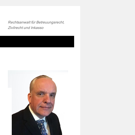
Rechtsanwalt für Betreuungsrecht,
Zivilrecht und Inkasso