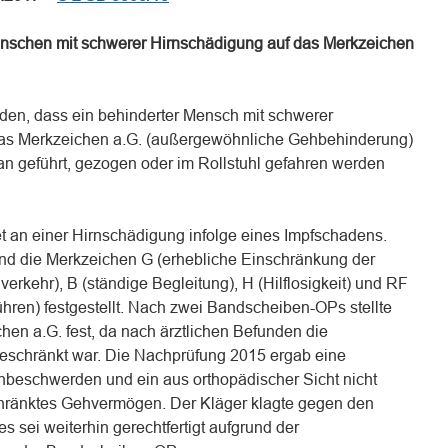
nschen mit schwerer Hirnschädigung auf das Merkzeichen
en, dass ein behinderter Mensch mit schwerer
as Merkzeichen a.G. (außergewöhnliche Gehbehinderung)
 an geführt, gezogen oder im Rollstuhl gefahren werden
t an einer Hirnschädigung infolge eines Impfschadens.
nd die Merkzeichen G (erhebliche Einschränkung der
rkehr), B (ständige Begleitung), H (Hilflosigkeit) und RF
ren) festgestellt. Nach zwei Bandscheiben-OPs stellte
en a.G. fest, da nach ärztlichen Befunden die
ngeschränkt war. Die Nachprüfung 2015 ergab eine
nbeschwerden und ein aus orthopädischer Sicht nicht
hränktes Gehvermögen. Der Kläger klagte gegen den
 sei weiterhin gerechtfertigt aufgrund der