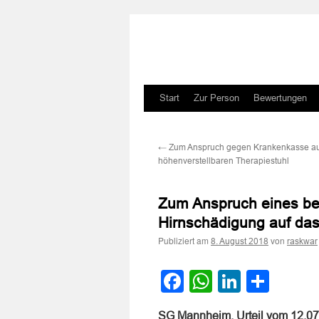
Zum
Start
Zur Person
Bewertungen
Inhalt
←
Zum Anspruch gegen Krankenkasse au
springen
höhenverstellbaren Therapiestuhl
Zum Anspruch eines be
Hirnschädigung auf da
Publiziert am
von
8. August 2018
raskwar
Facebook
WhatsApp
LinkedI
Teile
SG Mannheim, Urteil vom 12.0