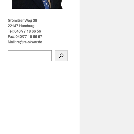
Grömitzer Weg 38
22147 Hamburg
Tel: 040/77 18 66 56
Fax: 040/77 18 66 57
Mail: ra@ra-skwar.de