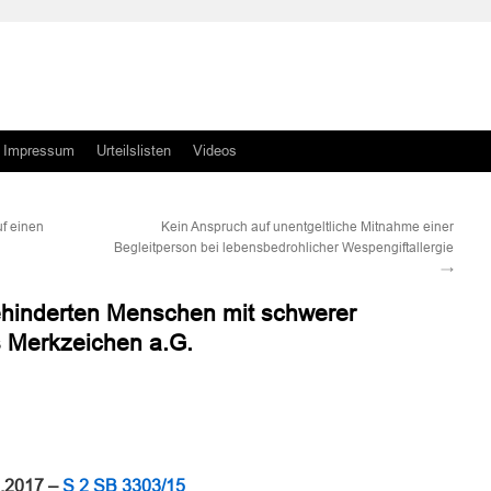
Impressum
Urteilslisten
Videos
f einen
Kein Anspruch auf unentgeltliche Mitnahme einer
Begleitperson bei lebensbedrohlicher Wespengiftallergie
→
hinderten Menschen mit schwerer
s Merkzeichen a.G.
n
n
7.2017 –
S 2 SB 3303/15