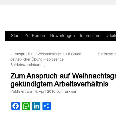
Zum
Start
Zur Person
Bewertungen
Impressum
Urteil
Inhalt
←
Anspruch auf Weihnachtsgeld auf Grund
Zur Auswah
springen
betrieblicher Übung – ablösende
Betriebsvereinbarung
Zum Anspruch auf Weihnachtsgrat
gekündigtem Arbeitsverhältnis
Publiziert am
von
14. April 2016
raskwar
Facebook
WhatsApp
LinkedIn
Teilen