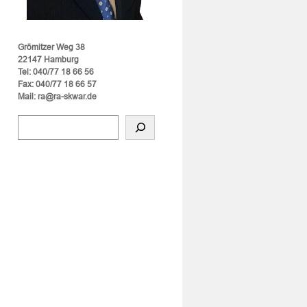
Grömitzer Weg 38
22147 Hamburg
Tel: 040/77 18 66 56
Fax: 040/77 18 66 57
Mail: ra@ra-skwar.de