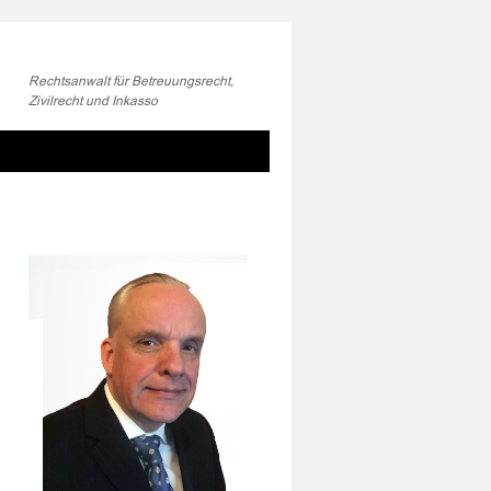
Rechtsanwalt für Betreuungsrecht,
Zivilrecht und Inkasso