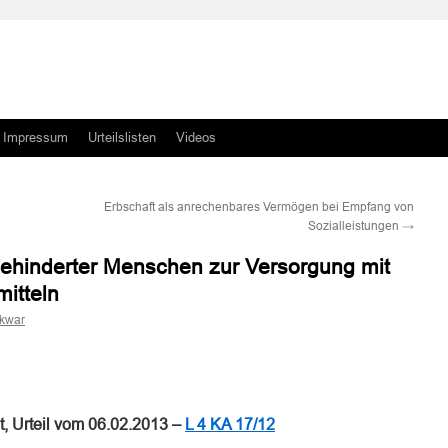
Impressum
Urteilslisten
Videos
Erbschaft als anrechenbares Vermögen bei Empfang von
Sozialleistungen
→
ehinderter Menschen zur Versorgung mit
itteln
skwar
n
n
, Urteil vom 06.02.2013 –
L 4 KA 17/12