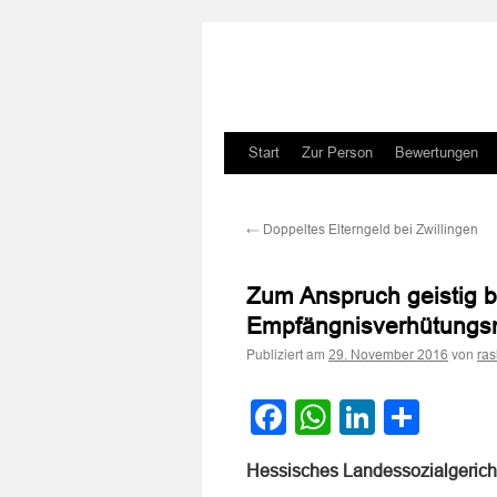
Zum
Start
Zur Person
Bewertungen
Inhalt
←
Doppeltes Elterngeld bei Zwillingen
springen
Zum Anspruch geistig b
Empfängnisverhütungsm
Publiziert am
von
29. November 2016
ra
Facebook
WhatsApp
LinkedI
Teile
Hessisches Landessozialgericht