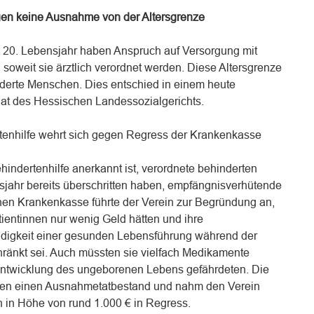
auen keine Ausnahme von der Altersgrenze
n 20. Lebensjahr haben Anspruch auf Versorgung mit
soweit sie ärztlich verordnet werden. Diese Altersgrenze
nderte Menschen. Dies entschied in einem heute
Senat des Hessischen Landessozialgerichts.
rtenhilfe wehrt sich gegen Regress der Krankenkasse
ehindertenhilfe anerkannt ist, verordnete behinderten
nsjahr bereits überschritten haben, empfängnisverhütende
chen Krankenkasse führte der Verein zur Begründung an,
tientinnen nur wenig Geld hätten und ihre
endigkeit einer gesunden Lebensführung während der
ränkt sei. Auch müssten sie vielfach Medikamente
ntwicklung des ungeborenen Lebens gefährdeten. Die
gen einen Ausnahmetatbestand und nahm den Verein
 in Höhe von rund 1.000 € in Regress.