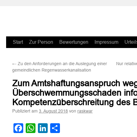
Zum
Start
Zur Person
Bewertungen
Impressum
Urteil
Inhalt
←
Zu den Anforderungen an die Auslegung einer
Nur relati
springen
gemeindlichen Regenwasserkanalisation
Zum Amtshaftungsanspruch we
Überschwemmungsschaden info
Kompetenzüberschreitung des 
Publiziert am
von
3. August 2018
raskwar
Facebook
WhatsApp
LinkedIn
Teilen