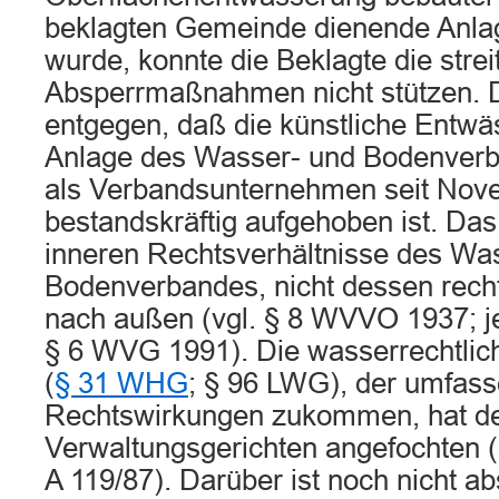
beklagten Gemeinde dienende Anl
wurde, konnte die Beklagte die strei
Absperrmaßnahmen nicht stützen. D
entgegen, daß die künstliche Entwä
Anlage des Wasser- und Bodenverba
als Verbandsunternehmen seit Nov
bestandskräftig aufgehoben ist. Das b
inneren Rechtsverhältnisse des Wa
Bodenverbandes, nicht dessen rech
nach außen (vgl. § 8 WVVO 1937; jetz
§ 6 WVG 1991). Die wasserrechtlich
(
§ 31 WHG
; § 96 LWG), der umfas
Rechtswirkungen zukommen, hat de
Verwaltungsgerichten angefochten 
A 119/87). Darüber ist noch nicht a