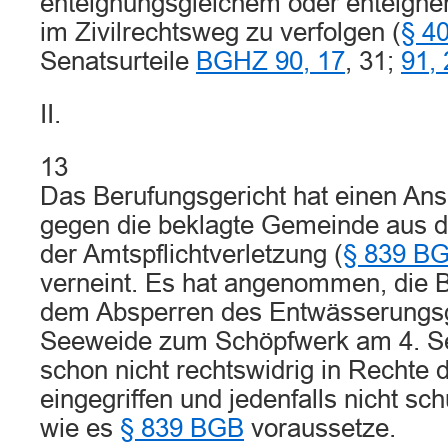
enteignungsgleichem oder enteignen
im Zivilrechtsweg zu verfolgen (
§ 4
Senatsurteile
BGHZ 90, 17
, 31;
91, 
II.
13
Das Berufungsgericht hat einen An
gegen die beklagte Gemeinde aus 
der Amtspflichtverletzung (
§ 839 B
verneint. Es hat angenommen, die B
dem Absperren des Entwässerungs
Seeweide zum Schöpfwerk am 4. S
schon nicht rechtswidrig in Rechte 
eingegriffen und jedenfalls nicht sch
wie es
§ 839 BGB
voraussetze.