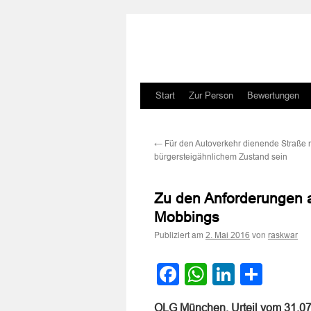
Zum
Start
Zur Person
Bewertungen
Inhalt
←
Für den Autoverkehr dienende Straße m
springen
bürgersteigähnlichem Zustand sein
Zu den Anforderungen a
Mobbings
Publiziert am
von
2. Mai 2016
raskwar
Facebook
WhatsApp
LinkedI
Teile
OLG München, Urteil vom 31.0