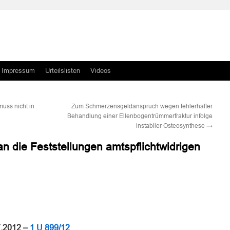
Impressum
Urteilslisten
Videos
uss nicht in
Zum Schmerzensgeldanspruch wegen fehlerhafter
Behandlung einer Ellenbogentrümmerfraktur infolge
instabiler Osteosynthese
→
n die Feststellungen amtspflichtwidrigen
n
n
7.2012 –
1 U 899/12