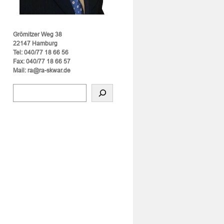
Grömitzer Weg 38
22147 Hamburg
Tel: 040/77 18 66 56
Fax: 040/77 18 66 57
Mail: ra@ra-skwar.de