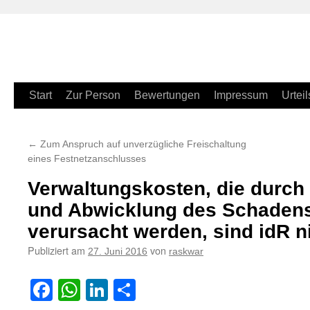
Zum
Start
Zur Person
Bewertungen
Impressum
Urteil
Inhalt
←
Zum Anspruch auf unverzügliche Freischaltung
springen
eines Festnetzanschlusses
Verwaltungskosten, die durch 
und Abwicklung des Schadens
verursacht werden, sind idR n
Publiziert am
von
27. Juni 2016
raskwar
Facebook
WhatsApp
LinkedIn
Teilen