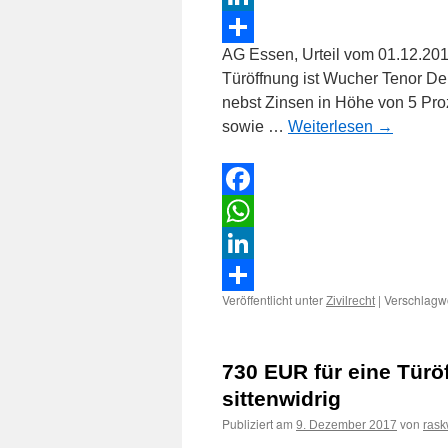
LinkedIn
AG Essen, Urteil vom 01.12.20
Teilen
Türöffnung ist Wucher Tenor Der
nebst Zinsen in Höhe von 5 Pro
sowie …
Weiterlesen
→
Facebook
WhatsApp
LinkedIn
Veröffentlicht unter
|
Verschlagwo
Zivilrecht
Teilen
730 EUR für eine Türö
sittenwidrig
Publiziert am
von
9. Dezember 2017
rask