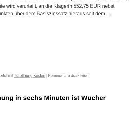
gte wird verurteilt, an die Klägerin 552,75 EUR nebst
unkten über dem Basiszinssatz hieraus seit dem …
für
rtet mit
|
Kommentare deaktiviert
Türöffnung Kosten
552,75
EUR
für
nung in sechs Minuten ist Wucher
gut
einstündige
Türöffnung
ist
sittenwidrig