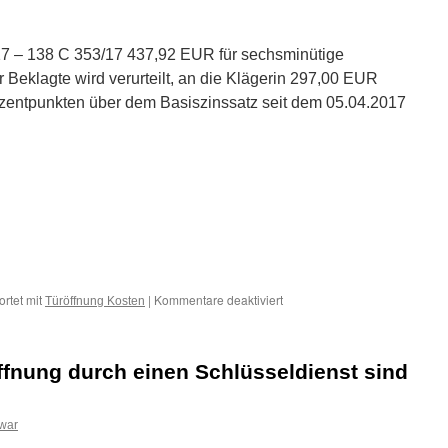
17 – 138 C 353/17 437,92 EUR für sechsminütige
 Beklagte wird verurteilt, an die Klägerin 297,00 EUR
zentpunkten über dem Basiszinssatz seit dem 05.04.2017
für
rtet mit
|
Kommentare deaktiviert
Türöffnung Kosten
437,92
EUR
für
ffnung durch einen Schlüsseldienst sind
Türöffnung
in
sechs
Minuten
war
ist