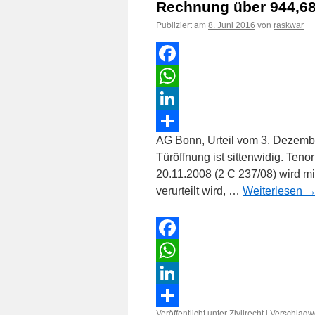
Rechnung über 944,68 
Publiziert am
von
8. Juni 2016
raskwar
Facebook
WhatsApp
LinkedIn
AG Bonn, Urteil vom 3. Dezemb
Teilen
Türöffnung ist sittenwidig. Ten
20.11.2008 (2 C 237/08) wird m
verurteilt wird, …
Weiterlesen
Facebook
WhatsApp
LinkedIn
Veröffentlicht unter
|
Verschlagwo
Zivilrecht