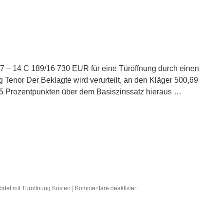
Wucher
7 – 14 C 189/16 730 EUR für eine Türöffnung durch einen
g Tenor Der Beklagte wird verurteilt, an den Kläger 500,69
 5 Prozentpunkten über dem Basiszinssatz hieraus …
für
rtet mit
|
Kommentare deaktiviert
Türöffnung Kosten
730
EUR
für