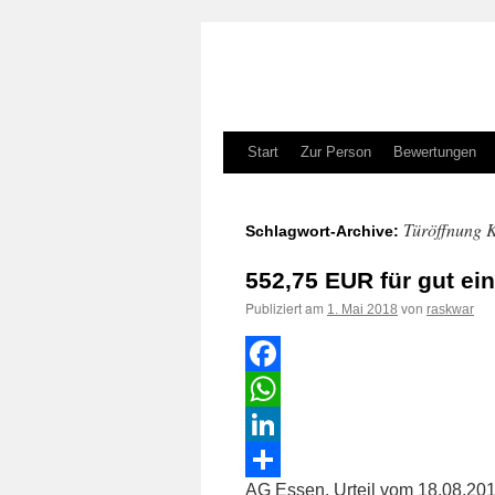
Zum
Start
Zur Person
Bewertungen
Inhalt
Türöffnung 
Schlagwort-Archive:
springen
552,75 EUR für gut ein
Publiziert am
von
1. Mai 2018
raskwar
Facebook
WhatsApp
LinkedIn
AG Essen, Urteil vom 18.08.201
Teilen