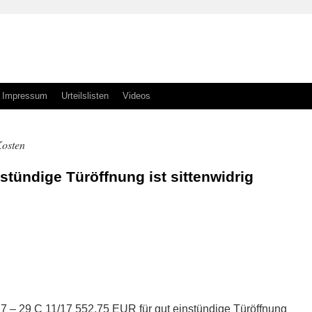
Impressum
Urteilslisten
Videos
Kosten
stündige Türöffnung ist sittenwidrig
7 – 29 C 11/17 552,75 EUR für gut einstündige Türöffnung