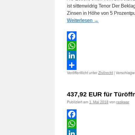
ist sittenwidrig Tenor Der Bekla
Zinsen in Höhe von 5 Prozentp
Weiterlesen
→
Facebook
WhatsApp
LinkedIn
Veröffentlicht unter
|
Verschlagwo
Zivilrecht
Teilen
437,92 EUR für Türöff
Publiziert am
von
1. Mai 2018
raskwar
Facebook
WhatsApp