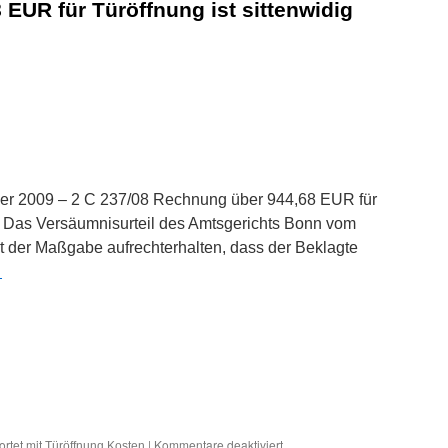
EUR für Türöffnung ist sittenwidig
eine
Türöffnung
durch
einen
Schlüsseldienst
sind
sittenwidrig
er 2009 – 2 C 237/08 Rechnung über 944,68 EUR für
or Das Versäumnisurteil des Amtsgerichts Bonn vom
it der Maßgabe aufrechterhalten, dass der Beklagte
→
für
rtet mit
|
Kommentare deaktiviert
Türöffnung Kosten