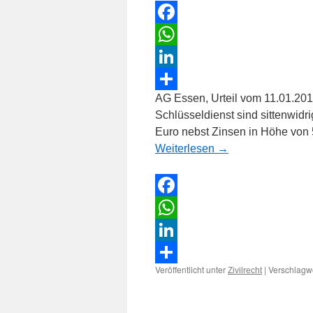
Facebook
WhatsApp
LinkedIn
AG Essen, Urteil vom 11.01.201
Teilen
Schlüsseldienst sind sittenwidri
Euro nebst Zinsen in Höhe von
Weiterlesen
→
Facebook
WhatsApp
LinkedIn
Veröffentlicht unter
|
Verschlagwo
Zivilrecht
Teilen