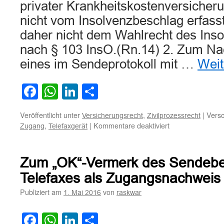
privater Krankheitskostenversicher
nicht vom Insolvenzbeschlag erfasst
daher nicht dem Wahlrecht des Inso
nach § 103 InsO.(Rn.14) 2. Zum N
eines im Sendeprotokoll mit …
Weit
Facebook
WhatsApp
LinkedIn
Teilen
Veröffentlicht unter
,
|
Versc
Versicherungsrecht
Zivilprozessrecht
für
,
|
Kommentare deaktiviert
Zugang
Telefaxgerät
Zum
Zugangsnachwei
für
Zum „OK“-Vermerk des Sendeber
eine
per
Telefaxes als Zugangsnachweis
Telefax
Publiziert am
von
1. Mai 2016
raskwar
übersandte
Kündigung
des
Facebook
WhatsApp
LinkedIn
Teilen