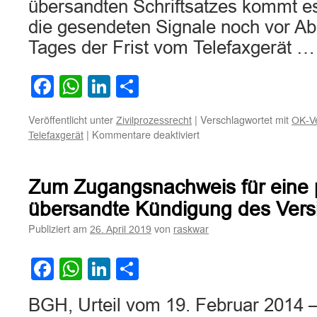
übersandten Schriftsatzes kommt es 
die gesendeten Signale noch vor Abl
Tages der Frist vom Telefaxgerät 
Facebook
WhatsApp
LinkedIn
Teilen
Veröffentlicht unter
|
Verschlagwortet mit
Zivilprozessrecht
OK-V
für
|
Kommentare deaktiviert
Telefaxgerät
Zur
Indizwirkung
eines
Zum Zugangsnachweis für eine p
Telefax-
Sendeberichtes
übersandte Kündigung des Ver
Publiziert am
von
26. April 2019
raskwar
Facebook
WhatsApp
LinkedIn
Teilen
BGH, Urteil vom 19. Februar 2014 –