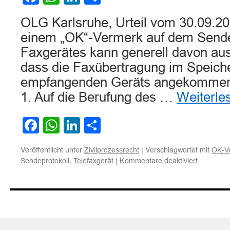
Versicherungsn
OLG Karlsruhe, Urteil vom 30.09.20
einem „OK“-Vermerk auf dem Sende
Faxgerätes kann generell davon a
dass die Faxübertragung im Speich
empfangenden Geräts angekommen i
1. Auf die Berufung des …
Weiterle
Facebook
WhatsApp
LinkedIn
Teilen
Veröffentlicht unter
|
Verschlagwortet mit
Zivilprozessrecht
OK-V
für
,
|
Kommentare deaktiviert
Sendeprotokoll
Telefaxgerät
Zum
„OK“-
Vermerk
des
Sendeberi
eines