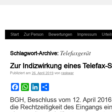
Zum
Start
Zur Person
Bewertungen
Impressum
Urteil
Inhalt
Telefaxgerät
Schlagwort-Archive:
springen
Zur Indizwirkung eines Telefax-
Publiziert am
von
26. April 2019
raskwar
Facebook
WhatsApp
LinkedIn
Teilen
BGH, Beschluss vom 12. April 2016 
die Rechtzeitigkeit des Eingangs ei