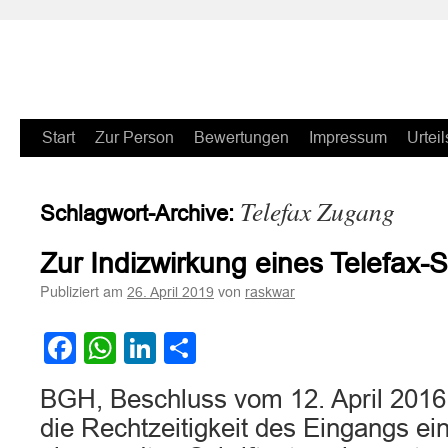
Zum
Start
Zur Person
Bewertungen
Impressum
Urteil
Inhalt
Telefax Zugang
Schlagwort-Archive:
springen
Zur Indizwirkung eines Telefax-
Publiziert am
von
26. April 2019
raskwar
Facebook
WhatsApp
LinkedIn
Teilen
BGH, Beschluss vom 12. April 2016 
die Rechtzeitigkeit des Eingangs ei