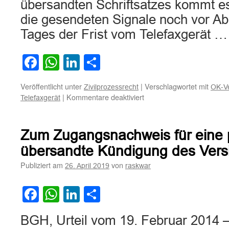
übersandten Schriftsatzes kommt es 
die gesendeten Signale noch vor Abl
Tages der Frist vom Telefaxgerät 
Facebook
WhatsApp
LinkedIn
Teilen
Veröffentlicht unter
|
Verschlagwortet mit
Zivilprozessrecht
OK-V
für
|
Kommentare deaktiviert
Telefaxgerät
Zur
Indizwirkung
eines
Zum Zugangsnachweis für eine p
Telefax-
Sendeberichtes
übersandte Kündigung des Ver
Publiziert am
von
26. April 2019
raskwar
Facebook
WhatsApp
LinkedIn
Teilen
BGH, Urteil vom 19. Februar 2014 –