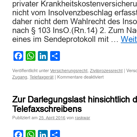
privater Krankheitskostenversicher
nicht vom Insolvenzbeschlag erfasst
daher nicht dem Wahlrecht des Inso
nach § 103 InsO.(Rn.14) 2. Zum N
eines im Sendeprotokoll mit …
Weit
Facebook
WhatsApp
LinkedIn
Teilen
Veröffentlicht unter
,
|
Versc
Versicherungsrecht
Zivilprozessrecht
für
,
|
Kommentare deaktiviert
Zugang
Telefaxgerät
Zum
Zugangsnachwei
für
Zur Darlegungslast hinsichtlich
eine
per
Telefaxschreibens
Telefax
Publiziert am
von
25. April 2016
raskwar
übersandte
Kündigung
des
Facebook
WhatsApp
LinkedIn
Teilen