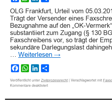
Versicherungsn
OLG Frankfurt, Urteil vom 05.03.20
Trägt der Versender eines Faxschre
Bezugnahme auf den „OK-Vermerk“
substantiiert zum Zugang (§ 130 B
Faxschreibens vor, so trägt der Em
sekundäre Darlegungslast dahingeh
…
Weiterlesen
→
Facebook
WhatsApp
LinkedIn
Teilen
Veröffentlicht unter
|
Verschlagwortet mit
Zivilprozessrecht
Faxs
für
Kommentare deaktiviert
Zur
Darlegungslast
hinsichtlich
des
Zugangs