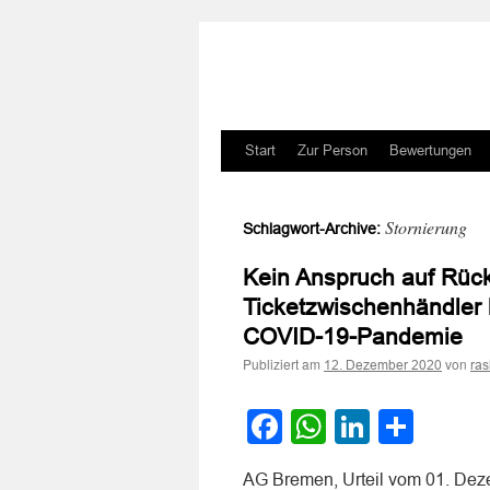
Zum
Start
Zur Person
Bewertungen
Inhalt
Stornierung
Schlagwort-Archive:
springen
Kein Anspruch auf Rüc
Ticketzwischenhändler 
COVID-19-Pandemie
Publiziert am
von
12. Dezember 2020
ra
Facebook
WhatsApp
LinkedI
Teile
AG Bremen, Urteil vom 01. Deze