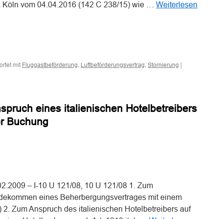
der
ts Köln vom 04.04.2016 (142 C 238/15) wie …
Weiterlesen
COVID-
19-
Pandemie
n
n
rtet mit
,
,
|
Fluggastbeförderung
Luftbeförderungsvertrag
Stornierung
ruch eines italienischen Hotelbetreibers
er Buchung
n
n
02.2009 – I-10 U 121/08, 10 U 121/08 1. Zum
dekommen eines Beherbergungsvertrages mit einem
4) 2. Zum Anspruch des italienischen Hotelbetreibers auf