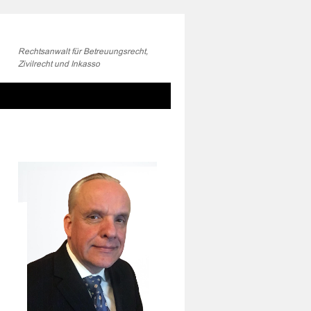
Rechtsanwalt für Betreuungsrecht,
Zivilrecht und Inkasso