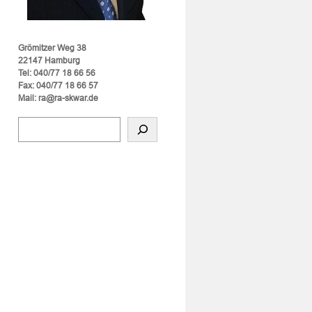
Grömitzer Weg 38
22147 Hamburg
Tel: 040/77 18 66 56
Fax: 040/77 18 66 57
Mail: ra@ra-skwar.de