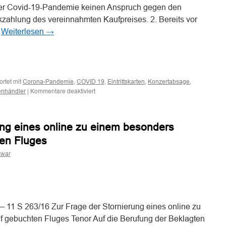
der Covid-19-Pandemie keinen Anspruch gegen den
zahlung des vereinnahmten Kaufpreises. 2. Bereits vor
…
Weiterlesen
→
n
n
rtet mit
,
,
,
,
Corona-Pandemie
COVID 19
Eintrittskarten
Konzertabsage
für
|
Kommentare deaktiviert
enhändler
Kein
Anspruch
auf
ung eines online zu einem besonders
Rückzahlung
des
ten Fluges
Ticketpreises
gegen
kwar
den
Ticketzwischenhändler
n
n
bei
Absage
der
– 11 S 263/16 Zur Frage der Stornierung eines online zu
Veranstaltung
aufgrund
f gebuchten Fluges Tenor Auf die Berufung der Beklagten