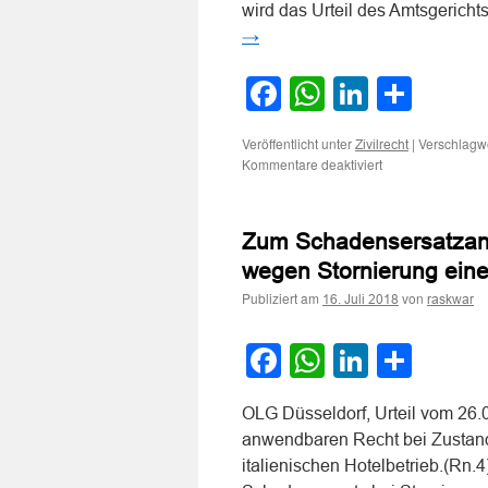
wird das Urteil des Amtsgerich
→
Facebook
WhatsApp
LinkedI
Teile
Veröffentlicht unter
|
Verschlagwo
Zivilrecht
für
Kommentare deaktiviert
Zur
Frage
der
Zum Schadensersatzansp
Stornierung
eines
wegen Stornierung ein
online
Publiziert am
von
zu
16. Juli 2018
raskwar
einem
besonders
Facebook
WhatsApp
LinkedI
Teile
günstigen
Tarif
gebuchten
OLG Düsseldorf, Urteil vom 26.
Fluges
anwendbaren Recht bei Zustan
italienischen Hotelbetrieb.(Rn.