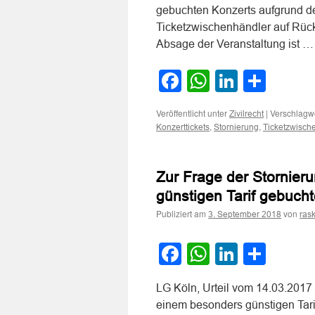
gebuchten Konzerts aufgrund 
Ticketzwischenhändler auf Rück
Absage der Veranstaltung ist 
Facebook
WhatsApp
LinkedI
Teile
Veröffentlicht unter
|
Verschlagwo
Zivilrecht
,
,
Konzerttickets
Stornierung
Ticketzwisch
Zur Frage der Stornier
günstigen Tarif gebuch
Publiziert am
von
3. September 2018
ras
Facebook
WhatsApp
LinkedI
Teile
LG Köln, Urteil vom 14.03.2017 
einem besonders günstigen Tari