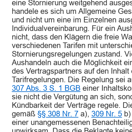
eine Stornierung weitgehend ausge
handele es sich um Allgemeine Ge
und nicht um eine im Einzelnen aus
Individualvereinbarung. Für ein Au
nicht, dass den Klägern die freie W
verschiedenen Tarifen mit unterschi
Stornierungsregelungen zustand. Vi
Aushandeln auch die Möglichkeit ei
des Vertragspartners auf den Inhalt
Tarifregelungen. Die Regelung sei
307 Abs. 3 S. 1 BGB
einer Inhaltsko
sie nicht die Vergütung an sich, son
Kündbarkeit der Verträge regele. D
gemäß
§§ 308 Nr. 7
a),
309 Nr. 5
b)
einer unangemessenen Benachteilig
unwirksam. Dass die Beklagte kei