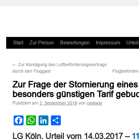
Zum
Start
Zur Person
Bewertungen
Impressum
Urteil
Inhalt
←
Zur Kündigung des Luftbeförderungsvertrags
springen
durch den Fluggast
Flugbeförder
Zur Frage der Stornierung eines
besonders günstigen Tarif gebu
Publiziert am
von
3. September 2018
raskwar
Facebook
WhatsApp
LinkedIn
Teilen
LG Köln, Urteil vom 14.03.2017 –
1