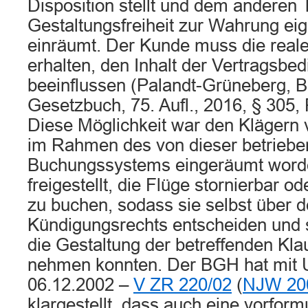
Disposition stellt und dem anderen T
Gestaltungsfreiheit zur Wahrung ei
einräumt. Der Kunde muss die reale
erhalten, den Inhalt der Vertragsbe
beeinflussen (Palandt-Grüneberg, B
Gesetzbuch, 75. Aufl., 2016, § 305,
Diese Möglichkeit war den Klägern 
im Rahmen des von dieser betriebe
Buchungssystems eingeräumt worde
freigestellt, die Flüge stornierbar od
zu buchen, sodass sie selbst über 
Kündigungsrechts entscheiden und 
die Gestaltung der betreffenden Kla
nehmen konnten. Der BGH hat mit U
06.12.2002 –
V ZR 220/02
(
NJW 20
klargestellt, dass auch eine vorformu