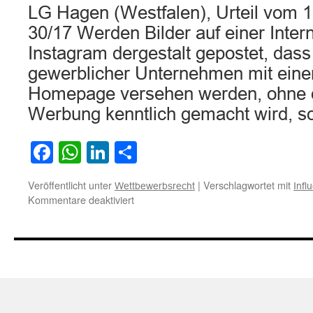
LG Hagen (Westfalen), Urteil vom 
kennzeichnen
30/17 Werden Bilder auf einer Intern
Instagram dergestalt gepostet, das
gewerblicher Unternehmen mit eine
Homepage versehen werden, ohne d
Werbung kenntlich gemacht wird, 
Facebook
WhatsApp
LinkedIn
Teilen
Veröffentlicht unter
|
Verschlagwortet mit
Wettbewerbsrecht
Infl
für
Kommentare deaktiviert
Zur
Kennzeichnungspflicht
von
Influencern
von
Postings
als
Werbung