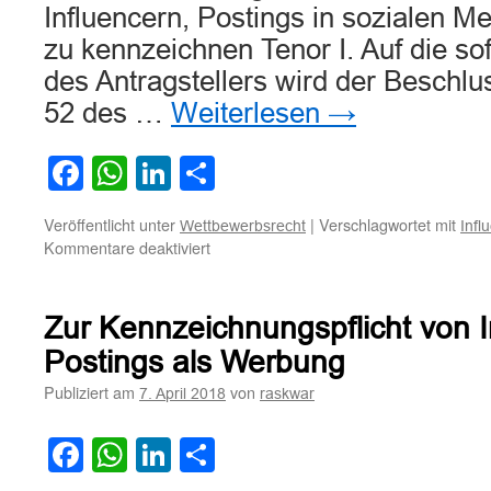
Influencern, Postings in sozialen 
zu kennzeichnen Tenor I. Auf die s
des Antragstellers wird der Beschl
52 des …
Weiterlesen
→
Facebook
WhatsApp
LinkedIn
Teilen
Veröffentlicht unter
|
Verschlagwortet mit
Wettbewerbsrecht
Infl
für
Kommentare deaktiviert
Zur
Pflicht
von
Zur Kennzeichnungspflicht von I
Influencern,
Postings
Postings als Werbung
in
Publiziert am
von
7. April 2018
raskwar
sozialen
Medien
als
Facebook
WhatsApp
LinkedIn
Teilen
Werbung
zu