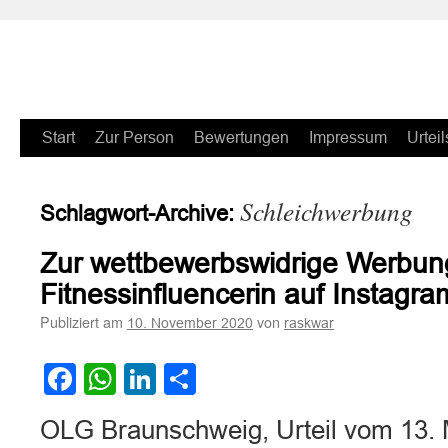
Zum
Start
Zur Person
Bewertungen
Impressum
Urteil
Inhalt
Schleichwerbung
Schlagwort-Archive:
springen
Zur wettbewerbswidrige Werbun
Fitnessinfluencerin auf Instagra
Publiziert am
von
10. November 2020
raskwar
Facebook
WhatsApp
LinkedIn
Teilen
OLG Braunschweig, Urteil vom 13. 