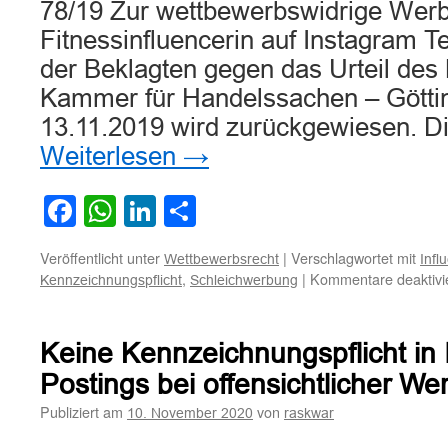
78/19 Zur wettbewerbswidrige Werb
Fitnessinfluencerin auf Instagram T
der Beklagten gegen das Urteil des
Kammer für Handelssachen – Gött
13.11.2019 wird zurückgewiesen. D
Weiterlesen
→
Facebook
WhatsApp
LinkedIn
Teilen
Veröffentlicht unter
|
Verschlagwortet mit
Wettbewerbsrecht
Infl
,
|
Kommentare deaktivi
Kennzeichnungspflicht
Schleichwerbung
Keine Kennzeichnungspflicht in 
Postings bei offensichtlicher W
Publiziert am
von
10. November 2020
raskwar