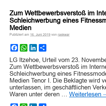
Keine
getarnte
Werbung
Zum Wettbewerbsverstoß im Inte
eines
Influencers
Schleichwerbung eines Fitnessmo
auf
Medien
Instagram
Publiziert am
von
16. Juni 2019
raskwar
Facebook
WhatsApp
LinkedIn
Teilen
LG Itzehoe, Urteil vom 23. Novemb
Zum Wettbewerbsverstoß im Interne
Schleichwerbung eines Fitnessmodel
Medien Tenor I. Die Beklagte wird ve
unterlassen, im geschäftlichen Verke
Waren unter deren …
Weiterlesen