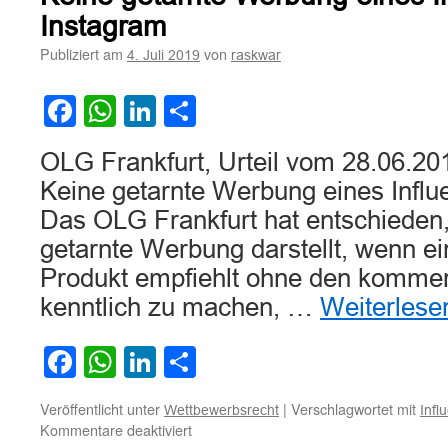
Instagram
Publiziert am
von
4. Juli 2019
raskwar
Facebook
WhatsApp
LinkedIn
Teilen
OLG Frankfurt, Urteil vom 28.06.20
Keine getarnte Werbung eines Influ
Das OLG Frankfurt hat entschieden,
getarnte Werbung darstellt, wenn ein
Produkt empfiehlt ohne den kommer
kenntlich zu machen, …
Weiterles
Facebook
WhatsApp
LinkedIn
Teilen
Veröffentlicht unter
|
Verschlagwortet mit
Wettbewerbsrecht
Infl
für
Kommentare deaktiviert