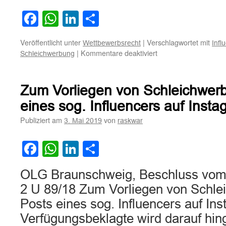
Facebook
WhatsApp
LinkedIn
Teilen
Veröffentlicht unter
|
Verschlagwortet mit
Wettbewerbsrecht
Infl
für
|
Kommentare deaktiviert
Schleichwerbung
Zur
Schleichwerbung
durch
Zum Vorliegen von Schleichwer
„Taggen“
von
eines sog. Influencers auf Insta
Fotos
Publiziert am
von
3. Mai 2019
raskwar
auf
Instagram
ohne
Facebook
WhatsApp
LinkedIn
Teilen
Werbekennzeichnun
OLG Braunschweig, Beschluss vom 
2 U 89/18 Zum Vorliegen von Schle
Posts eines sog. Influencers auf In
Verfügungsbeklagte wird darauf hin