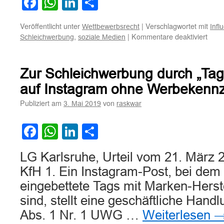
Facebook
WhatsApp
LinkedIn
Teilen
Veröffentlicht unter
|
Verschlagwortet mit
Wettbewerbsrecht
Infl
für
,
|
Kommentare deaktiviert
Schleichwerbung
soziale Medien
Zum
Wett
im
Zur Schleichwerbung durch „Tag
Inter
durc
auf Instagram ohne Werbekenn
Schl
Publiziert am
von
3. Mai 2019
raskwar
eines
Fitne
in
Facebook
WhatsApp
LinkedIn
Teilen
sozia
Medi
LG Karlsruhe, Urteil vom 21. März 
KfH 1. Ein Instagram-Post, bei dem 
eingebettete Tags mit Marken-Herstel
sind, stellt eine geschäftliche Hand
Abs. 1 Nr. 1 UWG …
Weiterlesen