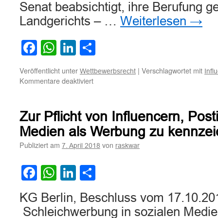
Senat beabsichtigt, ihre Berufung g
Landgerichts – …
Weiterlesen
→
Facebook
WhatsApp
LinkedIn
Teilen
Veröffentlicht unter
|
Verschlagwortet mit
Wettbewerbsrecht
Infl
für
Kommentare deaktiviert
Zum
Vorliegen
von
Zur Pflicht von Influencern, Post
Schleichwerbung
durch
Medien als Werbung zu kennze
Posts
Publiziert am
von
7. April 2018
raskwar
eines
sog.
Influencers
Facebook
WhatsApp
LinkedIn
Teilen
auf
Instagram
KG Berlin, Beschluss vom 17.10.20
Schleichwerbung in sozialen Medien