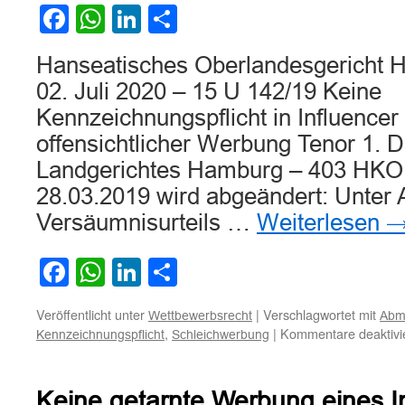
Facebook
WhatsApp
LinkedIn
Teilen
Hanseatisches Oberlandesgericht H
02. Juli 2020 – 15 U 142/19 Keine
Kennzeichnungspflicht in Influencer
offensichtlicher Werbung Tenor 1. D
Landgerichtes Hamburg – 403 HKO
28.03.2019 wird abgeändert: Unter
Versäumnisurteils …
Weiterlesen
Facebook
WhatsApp
LinkedIn
Teilen
Veröffentlicht unter
|
Verschlagwortet mit
Wettbewerbsrecht
Abm
,
|
Kommentare deaktivi
Kennzeichnungspflicht
Schleichwerbung
Keine getarnte Werbung eines In