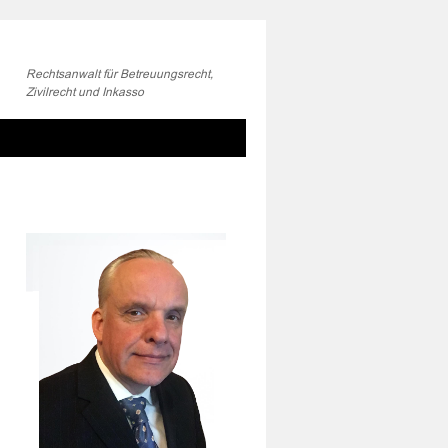
Rechtsanwalt für Betreuungsrecht,
Zivilrecht und Inkasso