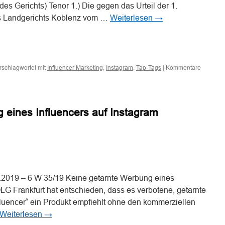
es Gerichts) Tenor 1.) Die gegen das Urteil der 1.
s Landgerichts Koblenz vom …
Weiterlesen
→
n
n
rschlagwortet mit
,
,
|
Kommentare
Influencer Marketing
Instagram
Tap-Tags
 eines Influencers auf Instagram
n
n
6.2019 – 6 W 35/19 Keine getarnte Werbung eines
LG Frankfurt hat entschieden, dass es verbotene, getarnte
fluencer“ ein Produkt empfiehlt ohne den kommerziellen
Weiterlesen
→