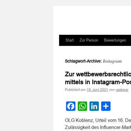
Zum
Start
Zur Person
Bewertungen
Inhalt
Instagram
Schlagwort-Archive:
springen
Zur wettbewerbsrechtli
mittels in Instagram-Po
Publiziert am
von
19. Juni 2021
raskwar
Facebook
WhatsApp
LinkedI
Teile
OLG Koblenz, Urteil vom 16. D
Zulässigkeit des Influencer-Mark