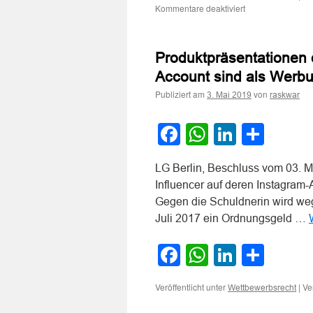
für
Kommentare deaktiviert
Zur
Schleichwerbung
durch
Produktpräsentationen 
„Taggen“
von
Account sind als Werb
Fotos
Publiziert am
von
auf
3. Mai 2019
raskwar
Instagram
ohne
Facebook
WhatsApp
LinkedI
Teile
Werbekennzeich
LG Berlin, Beschluss vom 03. M
Influencer auf deren Instagram
Gegen die Schuldnerin wird we
Juli 2017 ein Ordnungsgeld …
Facebook
WhatsApp
LinkedI
Teile
Veröffentlicht unter
|
Ve
Wettbewerbsrecht