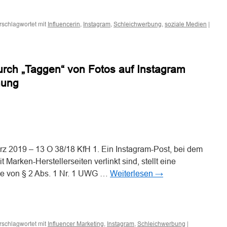
n
n
rschlagwortet mit
,
,
,
|
Influencerin
Instagram
Schleichwerbung
soziale Medien
toß
rch „Taggen“ von Fotos auf Instagram
nung
n
n
rz 2019 – 13 O 38/18 KfH 1. Ein Instagram-Post, bei dem
 Marken-Herstellerseiten verlinkt sind, stellt eine
ne von § 2 Abs. 1 Nr. 1 UWG …
Weiterlesen
→
n
n
rschlagwortet mit
,
,
|
Influencer Marketing
Instagram
Schleichwerbung