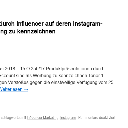
durch Influencer auf deren Instagram-
ung zu kennzeichnen
n
n
nung
ai 2018 – 15 O 250/17 Produktpräsentationen durch
-Account sind als Werbung zu kennzeichnen Tenor 1.
gen Verstoßes gegen die einstweilige Verfügung vom 25.
Weiterlesen
→
n
n
für
rschlagwortet mit
,
|
Kommentare deaktiviert
Influencer Marketing
Instagram
Produkt
durch