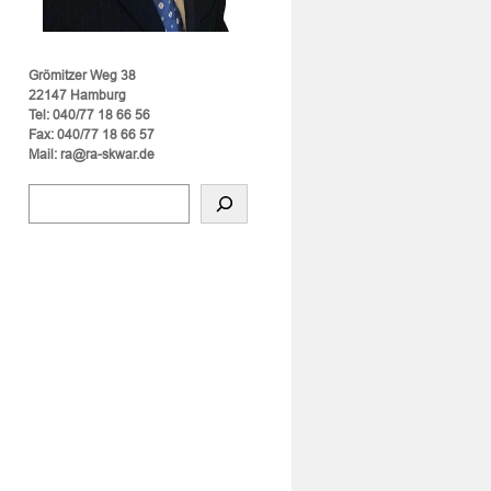
Grömitzer Weg 38
22147 Hamburg
Tel: 040/77 18 66 56
Fax: 040/77 18 66 57
Mail: ra@ra-skwar.de