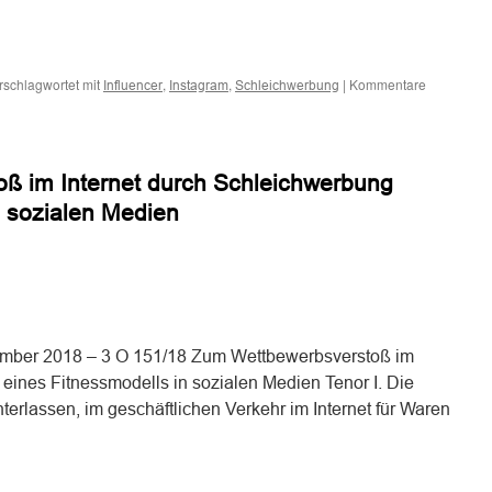
n
n
rschlagwortet mit
,
,
|
Kommentare
Influencer
Instagram
Schleichwerbung
ß im Internet durch Schleichwerbung
n sozialen Medien
n
n
vember 2018 – 3 O 151/18 Zum Wettbewerbsverstoß im
eines Fitnessmodells in sozialen Medien Tenor I. Die
unterlassen, im geschäftlichen Verkehr im Internet für Waren