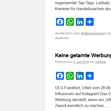
sogenannter Tap-Tags. Leitsatz d
Kammer für Handelssachen de
Facebook
WhatsApp
LinkedI
Teile
Veröffentlicht unter
|
Ve
Wettbewerbsrecht
für
deaktiviert
Zur
wettbewerbsrechtlichen
Zulässigkeit
Keine getarnte Werbung
des
Influencer-
Publiziert am
von
4. Juli 2019
raskwar
Marketings
mittels
in
Facebook
WhatsApp
LinkedI
Teile
Instagram-
Posts
eingebetteter
OLG Frankfurt, Urteil vom 28.0
sogenannter
Influencers auf Instagram Das O
Tap-
Werbung darstellt, wenn ein „In
Tags.
Zweck kenntlich zu machen, …