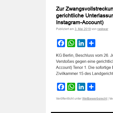
Zur Zwangsvollstrecku
gerichtliche Unterlass
Instagram-Account)
Publiziert am
von
3. Mai 2019
raskwar
Facebook
WhatsApp
LinkedI
Teile
KG Berlin, Beschluss vom 26. 
Verstoßes gegen eine gerichtli
Account) Tenor 1. Die sofortig
Zivilkammer 15 des Landgerich
Facebook
WhatsApp
LinkedI
Teile
Veröffentlicht unter
|
Ve
Wettbewerbsrecht