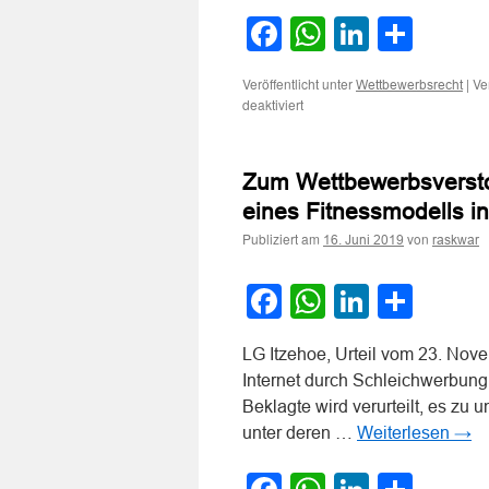
Facebook
WhatsApp
LinkedI
Teile
Veröffentlicht unter
|
Ve
Wettbewerbsrecht
für
deaktiviert
Keine
getarnte
Werbung
Zum Wettbewerbsversto
eines
Influencers
eines Fitnessmodells i
auf
Publiziert am
von
Instagram
16. Juni 2019
raskwar
Facebook
WhatsApp
LinkedI
Teile
LG Itzehoe, Urteil vom 23. No
Internet durch Schleichwerbung 
Beklagte wird verurteilt, es zu 
unter deren …
Weiterlesen
→