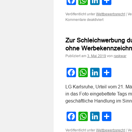
Facebook
WhatsApp
LinkedI
Teile
Veröffentlicht unter
|
Ve
Wettbewerbsrecht
für
Kommentare deaktiviert
Zum
Wettbewerbsvers
im
Zur Schleichwerbung du
Internet
durch
ohne Werbekennzeich
Schleichwerbung
Publiziert am
von
eines
3. Mai 2019
raskwar
Fitnessmodells
in
Facebook
WhatsApp
LinkedI
Teile
sozialen
Medien
LG Karlsruhe, Urteil vom 21. Mä
in das Foto eingebettete Tags mit
geschäftliche Handlung im Sin
Facebook
WhatsApp
LinkedI
Teile
Veröffentlicht unter
|
Ve
Wettbewerbsrecht