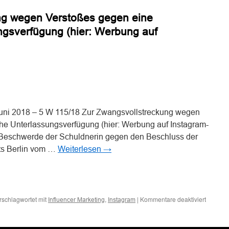
Influenc
ng wegen Verstoßes gegen eine
auf
deren
ungsverfügung (hier: Werbung auf
Instagr
Account
sind
als
Werbun
zu
n
n
kennzei
Juni 2018 – 5 W 115/18 Zur Zwangsvollstreckung wegen
che Unterlassungsverfügung (hier: Werbung auf Instagram-
e Beschwerde der Schuldnerin gegen den Beschluss der
ts Berlin vom …
Weiterlesen
→
n
n
für
rschlagwortet mit
,
|
Kommentare deaktiviert
Influencer Marketing
Instagram
Zur
Zwangsv
wegen