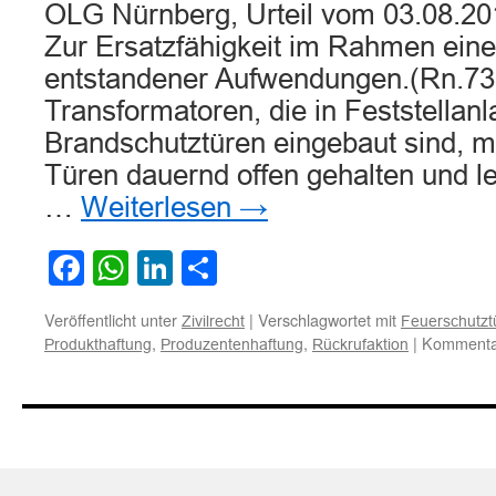
OLG Nürnberg, Urteil vom 03.08.201
Zur Ersatzfähigkeit im Rahmen eine
entstandener Aufwendungen.(Rn.73)
Transformatoren, die in Feststellan
Brandschutztüren eingebaut sind, mi
Türen dauernd offen gehalten und le
…
Weiterlesen
→
Facebook
WhatsApp
LinkedIn
Teilen
Veröffentlicht unter
|
Verschlagwortet mit
Zivilrecht
Feuerschutzt
,
,
|
Kommentar
Produkthaftung
Produzentenhaftung
Rückrufaktion