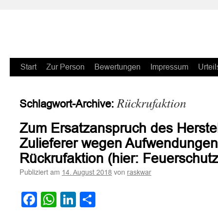
Zum
Start
Zur Person
Bewertungen
Impressum
Urteil
Inhalt
Rückrufaktion
Schlagwort-Archive:
springen
Zum Ersatzanspruch des Herste
Zulieferer wegen Aufwendungen 
Rückrufaktion (hier: Feuerschutz
Publiziert am
von
14. August 2018
raskwar
Facebook
WhatsApp
LinkedIn
Teilen