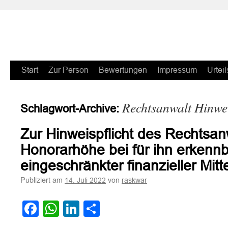
Zum
Start
Zur Person
Bewertungen
Impressum
Urteil
Inhalt
Rechtsanwalt Hinwei
Schlagwort-Archive:
springen
Zur Hinweispflicht des Rechtsan
Honorarhöhe bei für ihn erkenn
eingeschränkter finanzieller Mi
Publiziert am
von
14. Juli 2022
raskwar
Facebook
WhatsApp
LinkedIn
Teilen