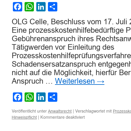
Facebook
WhatsApp
LinkedIn
Teilen
OLG Celle, Beschluss vom 17. Juli 
Eine prozesskostenhilfebedürftige 
Gebührenanspruch ihres Rechtsanwa
Tätigwerden vor Einleitung des
Prozesskostenhilfeprüfungsverfahre
Schadensersatzanspruch entgegenha
nicht auf die Möglichkeit, hierfür Ber
Anspruch …
Weiterlesen
→
Facebook
WhatsApp
LinkedIn
Teilen
Veröffentlicht unter
|
Verschlagwortet mit
Anwaltsrecht
Prozessko
für
|
Kommentare deaktiviert
Hinweispflicht
Zur
Hinweispflicht