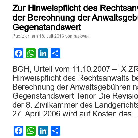
des
Zur Hinweispflicht des Rechtsan
Rechtsanwalts
auf
der Berechnung der Anwaltsge
die
Gegenstandswert
Möglichkeit
der
Publiziert am
von
18. Juli 2016
raskwar
Beratungshilfe
Facebook
WhatsApp
LinkedIn
Teilen
BGH, Urteil vom 11.10.2007 – IX Z
Hinweispflicht des Rechtsanwalts b
Berechnung der Anwaltsgebühren 
Gegenstandswert Tenor Die Revisio
der 8. Zivilkammer des Landgerich
27. April 2006 wird auf Kosten des
Facebook
WhatsApp
LinkedIn
Teilen