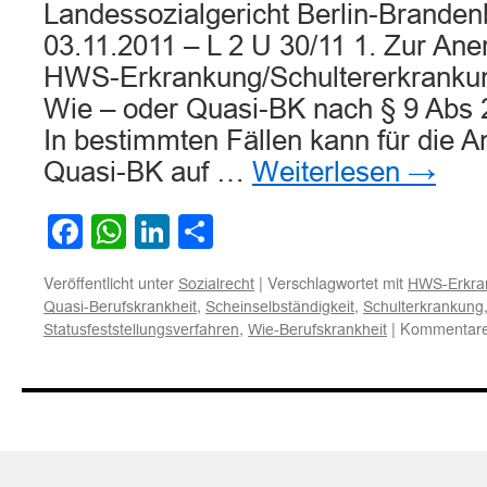
Landessozialgericht Berlin-Branden
03.11.2011 – L 2 U 30/11 1. Zur An
HWS-Erkrankung/Schultererkrankun
Wie – oder Quasi-BK nach § 9 Abs 
In bestimmten Fällen kann für die 
Quasi-BK auf …
Weiterlesen
→
Facebook
WhatsApp
LinkedIn
Teilen
Veröffentlicht unter
|
Verschlagwortet mit
Sozialrecht
HWS-Erkra
,
,
Quasi-Berufskrankheit
Scheinselbständigkeit
Schulterkrankung
,
|
Kommentare 
Statusfeststellungsverfahren
Wie-Berufskrankheit