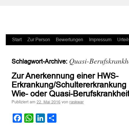
Zum
Start
Zur Person
Bewertungen
Impressum
Urteil
Inhalt
Quasi-Berufskrankh
Schlagwort-Archive:
springen
Zur Anerkennung einer HWS-
Erkrankung/Schultererkrankung
Wie- oder Quasi-Berufskrankhei
Publiziert am
von
22. Mai 2016
raskwar
Facebook
WhatsApp
LinkedIn
Teilen