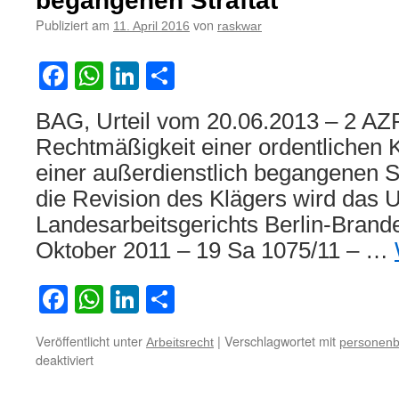
begangenen Straftat
Publiziert am
von
11. April 2016
raskwar
Facebook
WhatsApp
LinkedIn
Teilen
BAG, Urteil vom 20.06.2013 – 2 AZ
Rechtmäßigkeit einer ordentlichen
einer außerdienstlich begangenen St
die Revision des Klägers wird das U
Landesarbeitsgerichts Berlin-Bran
Oktober 2011 – 19 Sa 1075/11 – …
Facebook
WhatsApp
LinkedIn
Teilen
Veröffentlicht unter
|
Verschlagwortet mit
Arbeitsrecht
personenb
für
deaktiviert
Zur
Rechtmäßigkeit