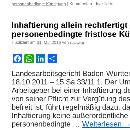
für
|
Kommentare deaktiviert
personenbedingte Kündigung
Völlige
Ungewiss
über
Inhaftierung allein rechtfertigt
Genesun
von
personenbedingte fristlose K
Arbeitne
Publiziert am
von
31. Mai 2016
raskwar
und
Fehlen
anderer
Facebook
WhatsApp
LinkedIn
Teilen
Beschäft
kann
Landesarbeitsgericht Baden-Württe
Kündigu
rechtfert
18.10.2011 – 15 Sa 33/11 1. Der Um
Arbeitgeber bei einer Inhaftierung 
von seiner Pflicht zur Vergütung de
befreit ist, führt regelmäßig dazu, da
Inhaftierung keine außerordentliche 
personenbedingte …
Weiterlesen