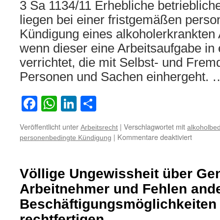
3 Sa 1134/11 Erhebliche betrieblich
liegen bei einer fristgemäßen pers
Kündigung eines alkoholerkrankten 
wenn dieser eine Arbeitsaufgabe in
verrichtet, die mit Selbst- und Fr
Personen und Sachen einhergeht.
Facebook
WhatsApp
LinkedIn
Teilen
Veröffentlicht unter
|
Verschlagwortet mit
Arbeitsrecht
alkoholbe
für
|
Kommentare deaktiviert
personenbedingte Kündigung
Zur
personen
Kündigu
Völlige Ungewissheit über G
eines
alkoholk
Arbeitnehmer und Fehlen and
Arbeitne
Beschäftigungsmöglichkeiten
rechtfertigen