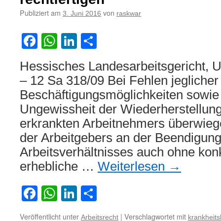
Publiziert am
von
3. Juni 2016
raskwar
Facebook
WhatsApp
LinkedIn
Teilen
Hessisches Landesarbeitsgericht, U
– 12 Sa 318/09 Bei Fehlen jeglicher
Beschäftigungsmöglichkeiten sowie 
Ungewissheit der Wiederherstellung 
erkrankten Arbeitnehmers überwiege
der Arbeitgebers an der Beendigun
Arbeitsverhältnisses auch ohne konk
erhebliche …
Weiterlesen
→
Facebook
WhatsApp
LinkedIn
Teilen
Veröffentlicht unter
|
Verschlagwortet mit
Arbeitsrecht
krankheit