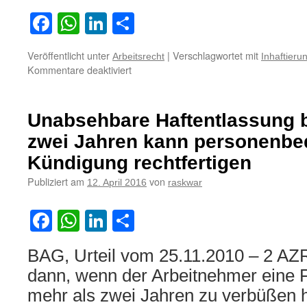
Facebook
WhatsApp
LinkedIn
Teilen
Veröffentlicht unter
|
Verschlagwortet mit
Arbeitsrecht
Inhaftieru
für
Kommentare deaktiviert
Inhaftierung
allein
rechtfertigt
Unabsehbare Haftentlassung b
keine
personenbedingte
zwei Jahren kann personenbe
fristlose
Kündigung rechtfertigen
Kündigung
Publiziert am
von
12. April 2016
raskwar
Facebook
WhatsApp
LinkedIn
Teilen
BAG, Urteil vom 25.11.2010 – 2 AZR
dann, wenn der Arbeitnehmer eine F
mehr als zwei Jahren zu verbüßen h