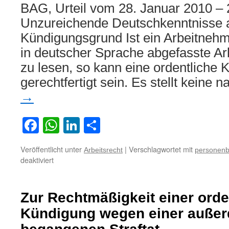
BAG, Urteil vom 28. Januar 2010 –
Unzureichende Deutschkenntnisse 
Kündigungsgrund Ist ein Arbeitnehme
in deutscher Sprache abgefasste A
zu lesen, so kann eine ordentliche
gerechtfertigt sein. Es stellt keine
→
Facebook
WhatsApp
LinkedIn
Teilen
Veröffentlicht unter
|
Verschlagwortet mit
Arbeitsrecht
personenb
für
deaktiviert
Unzureichende
Deutschkenntnisse
als
Zur Rechtmäßigkeit einer orde
Kündigungsgrund
Kündigung wegen einer außerd