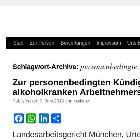
Zum
Start
Zur Person
Bewertungen
Impressum
Urteil
Inhalt
personenbedingte
Schlagwort-Archive:
springen
Zur personenbedingten Kündi
alkoholkranken Arbeitnehmer
Publiziert am
von
6. Juni 2016
raskwar
Facebook
WhatsApp
LinkedIn
Teilen
Landesarbeitsgericht München, Urte