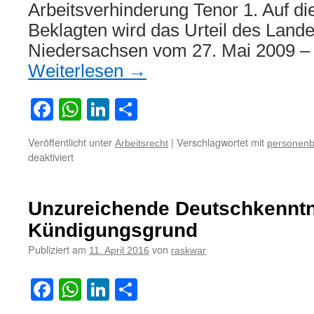
Arbeitsverhinderung Tenor 1. Auf di
Beklagten wird das Urteil des Lande
Niedersachsen vom 27. Mai 2009 –
Weiterlesen
→
Facebook
WhatsApp
LinkedIn
Teilen
Veröffentlicht unter
|
Verschlagwortet mit
Arbeitsrecht
personenb
für
deaktiviert
Zu
den
Voraussetzungen
Unzureichende Deutschkenntn
einer
Kündigung
Kündigungsgrund
wegen
Publiziert am
von
11. April 2016
raskwar
haftbedingter
Arbeitsverhinderung
Facebook
WhatsApp
LinkedIn
Teilen