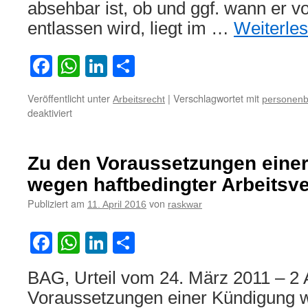
absehbar ist, ob und ggf. wann er vo
entlassen wird, liegt im …
Weiterle
Facebook
WhatsApp
LinkedIn
Teilen
Veröffentlicht unter
|
Verschlagwortet mit
Arbeitsrecht
personenb
für
deaktiviert
Unabsehbare
Haftentlassung
bei
Zu den Voraussetzungen eine
Haftzeit
von
wegen haftbedingter Arbeitsv
zwei
Publiziert am
von
11. April 2016
raskwar
Jahren
kann
personenbedingte
Facebook
WhatsApp
LinkedIn
Teilen
Kündigung
rechtfertigen
BAG, Urteil vom 24. März 2011 – 2
Voraussetzungen einer Kündigung w