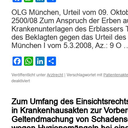
OLG München, Urteil vom 09. Oktob
2500/08 Zum Anspruch der Erben auf
Krankenunterlagen des Erblassers T
des Beklagten gegen das Urteil des
München I vom 5.3.2008, Az.: 9 O
Facebook
WhatsApp
LinkedIn
Teilen
Veröffentlicht unter
|
Verschlagwortet mit
Arztrecht
Patientenakte
für
deaktiviert
Zum
Anspruch
der
Zum Umfang des Einsichtsrechts
Erben
auf
in Krankenhausakten zur Vorber
Einsicht
Geltendmachung von Schadens
in
die