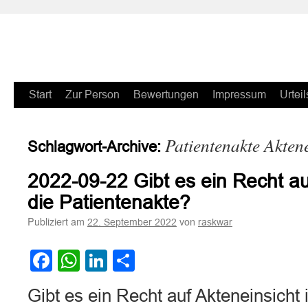
Zum
Start
Zur Person
Bewertungen
Impressum
Urteil
Inhalt
Patientenakte Aktene
Schlagwort-Archive:
springen
2022-09-22 Gibt es ein Recht au
die Patientenakte?
Publiziert am
von
22. September 2022
raskwar
Facebook
WhatsApp
LinkedIn
Teilen
Gibt es ein Recht auf Akteneinsicht 