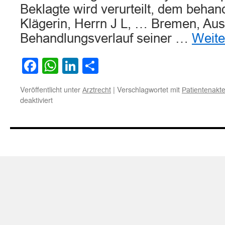
Beklagte wird verurteilt, dem behan
Klägerin, Herrn J L, … Bremen, Aus
Behandlungsverlauf seiner …
Weite
Facebook
WhatsApp
LinkedIn
Teilen
Veröffentlicht unter
|
Verschlagwortet mit
Arztrecht
Patientenakte
für
deaktiviert
Zum
Einsichtsrecht
des
Patienten
in
die
persönlichen
Aufzeichnungen
eines
Psychotherapeuten