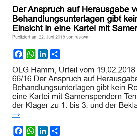
auf
Der Anspruch auf Herausgabe v
Einsicht
in
Behandlungsunterlagen gibt kei
die
Einsicht in eine Kartei mit Sam
Pflegeunterlagen
Publiziert am
von
22. Juni 2018
raskwar
Facebook
WhatsApp
LinkedIn
Teilen
OLG Hamm, Urteil vom 19.02.2018 –
66/16 Der Anspruch auf Herausgab
Behandlungsunterlagen gibt kein Rec
eine Kartei mit Samenspendern Ten
der Kläger zu 1. bis 3. und der Bek
→
Facebook
WhatsApp
LinkedIn
Teilen