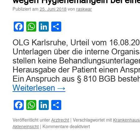
wegen Hygienemängeln bei eine
Krankenunterlagen
Publiziert am
von
25. Juni 2018
raskwar
des
Erblassers
Facebook
WhatsApp
LinkedIn
Teilen
OLG Karlsruhe, Urteil vom 16.08.20
Unterlagen über die interne Organisa
stellen keine Behandlungsunterlagen
Herausgabe der Patient einen Anspr
Ein Anspruch aus § 810 BGB besteh
Weiterlesen
→
Facebook
WhatsApp
LinkedIn
Teilen
Veröffentlicht unter
|
Verschlagwortet mit
Arztrecht
Krankenhausa
für
|
Kommentare deaktiviert
Akteneinsicht
Zum
Umfang