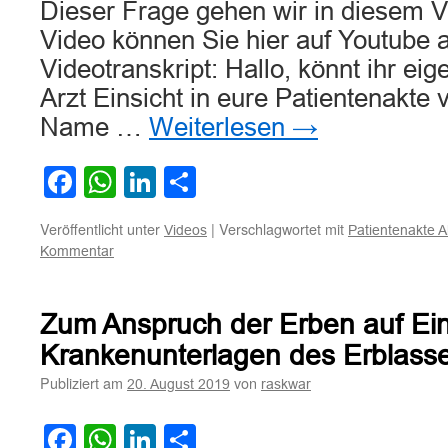
Dieser Frage gehen wir in diesem 
Video können Sie hier auf Youtube 
Videotranskript: Hallo, könnt ihr ei
Arzt Einsicht in eure Patientenakte
Name …
Weiterlesen
→
Facebook
WhatsApp
LinkedIn
Teilen
Veröffentlicht unter
|
Verschlagwortet mit
Videos
Patientenakte A
Kommentar
Zum Anspruch der Erben auf Eins
Krankenunterlagen des Erblass
Publiziert am
von
20. August 2019
raskwar
Facebook
WhatsApp
LinkedIn
Teilen