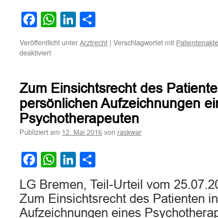
Facebook
WhatsApp
LinkedIn
Teilen
Veröffentlicht unter
|
Verschlagwortet mit
Arztrecht
Patientenakte
für
deaktiviert
Zum
Recht
von
Zum Einsichtsrecht des Patiente
nächsten
Angehörigen
persönlichen Aufzeichnungen ei
bzw.
Psychotherapeuten
Erben
auf
Publiziert am
von
12. Mai 2016
raskwar
Einsicht
in
Facebook
WhatsApp
LinkedIn
Teilen
die
Patientenakte
des
LG Bremen, Teil-Urteil vom 25.07.2
Verstorbenen
Zum Einsichtsrecht des Patienten in
Aufzeichnungen eines Psychotherap