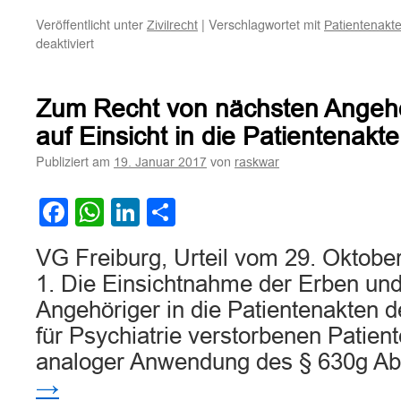
Veröffentlicht unter
|
Verschlagwortet mit
Zivilrecht
Patientenakte
für
deaktiviert
Der
Anspruch
auf
Zum Recht von nächsten Angehö
Herausgabe
von
auf Einsicht in die Patientenakt
Behandlungsunterlagen
Publiziert am
von
19. Januar 2017
raskwar
gibt
kein
Recht
Facebook
WhatsApp
LinkedIn
Teilen
auf
Einsicht
VG Freiburg, Urteil vom 29. Oktobe
in
eine
1. Die Einsichtnahme der Erben und
Kartei
Angehöriger in die Patientenakten 
mit
Samenspendern
für Psychiatrie verstorbenen Patien
analoger Anwendung des § 630g A
→