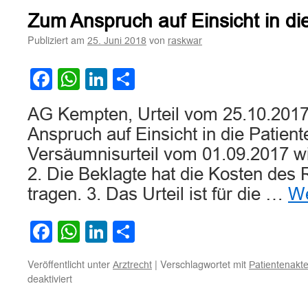
des
Zum Anspruch auf Einsicht in di
Einsichtsrechts
eines
Publiziert am
von
25. Juni 2018
raskwar
Patienten
in
Facebook
WhatsApp
LinkedIn
Teilen
Krankenhausakten
zur
Vorbereitung
AG Kempten, Urteil vom 25.10.201
der
Anspruch auf Einsicht in die Patien
Geltendmachung
von
Versäumnisurteil vom 01.09.2017 wi
Schadensersatzansprüc
2. Die Beklagte hat die Kosten des 
wegen
Hygienemängeln
tragen. 3. Das Urteil ist für die …
We
bei
einer
Facebook
WhatsApp
LinkedIn
Teilen
Operation
Veröffentlicht unter
|
Verschlagwortet mit
Arztrecht
Patientenakte
für
deaktiviert
Zum
Anspruch