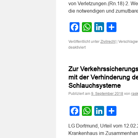
von Verletzungen.(Rn.18) 2. Wer 
die notwendigen und zumutba
Facebook
WhatsApp
LinkedI
Teile
Veröffentlicht unter
|
Verschlagwo
Zivilrecht
für
deaktiviert
Zur
Haftung
eines
Zur Verkehrssicherung
Krankenhaus
für
mit der Verhinderung d
Sturzunfall
Schlauchsysteme
eines
Besuchers
Publiziert am
von
9. September 2018
ras
über
eine
Baumeinfassung
Facebook
WhatsApp
LinkedI
Teile
auf
dem
Krankenhausgelände
LG Dortmund, Urteil vom 12.02.
Krankenhaus im Zusammenhang m