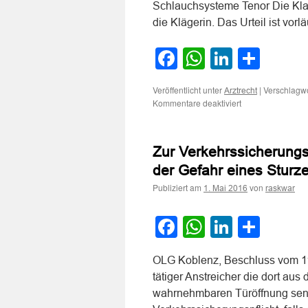
Schlauchsysteme Tenor Die Klag
die Klägerin. Das Urteil ist vorl
Facebook
WhatsApp
LinkedI
Teile
Veröffentlicht unter
|
Verschlagwo
Arztrecht
für
Kommentare deaktiviert
Zur
Verkehrssicherung
im
Zur Verkehrssicherungs
Krankenhaus
im
der Gefahr eines Sturz
Zusammenhang
Publiziert am
von
mit
1. Mai 2016
raskwar
der
Verhinderung
Facebook
WhatsApp
LinkedI
Teile
der
Verbindung
nicht
OLG Koblenz, Beschluss vom 11
kompatibler
Schlauchsysteme
tätiger Anstreicher die dort au
wahrnehmbaren Türöffnung senkr