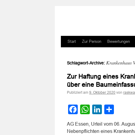
Zum
Start
Zur Person
Bewertungen
Inhalt
Krankenhaus Ve
Schlagwort-Archive:
springen
Zur Haftung eines Kran
über eine Baumeinfas
Publiziert am
von
9. Oktober 2020
raskwa
Facebook
WhatsApp
LinkedI
Teile
AG Essen, Urteil vom 06. Augus
Nebenpflichten eines Krankenha