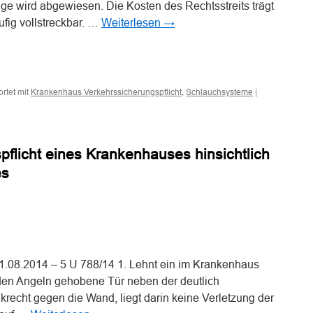
e wird abgewiesen. Die Kosten des Rechtsstreits trägt
äufig vollstreckbar. …
Weiterlesen
→
n
n
rtet mit
,
|
Krankenhaus Verkehrssicherungspflicht
Schlauchsysteme
spflicht
pflicht eines Krankenhauses hinsichtlich
es
n
n
.08.2014 – 5 U 788/14 1. Lehnt ein im Krankenhaus
s den Angeln gehobene Tür neben der deutlich
echt gegen die Wand, liegt darin keine Verletzung der