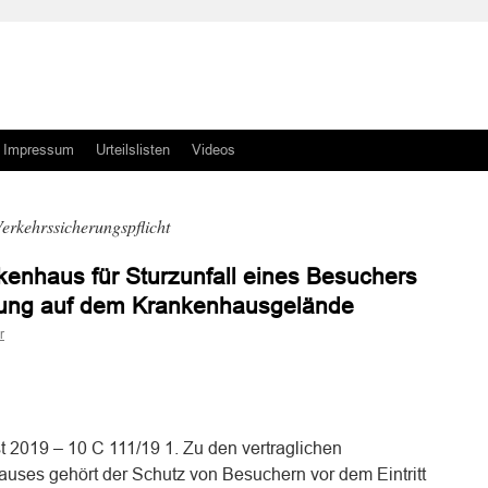
Impressum
Urteilslisten
Videos
rkehrssicherungspflicht
kenhaus für Sturzunfall eines Besuchers
sung auf dem Krankenhausgelände
r
n
n
t 2019 – 10 C 111/19 1. Zu den vertraglichen
uses gehört der Schutz von Besuchern vor dem Eintritt