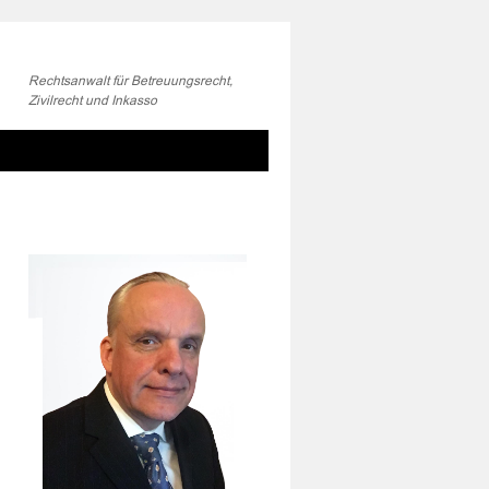
Rechtsanwalt für Betreuungsrecht,
Zivilrecht und Inkasso