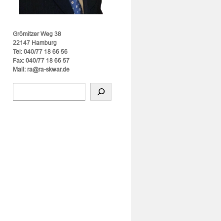
Grömitzer Weg 38
22147 Hamburg
Tel: 040/77 18 66 56
Fax: 040/77 18 66 57
Mail: ra@ra-skwar.de