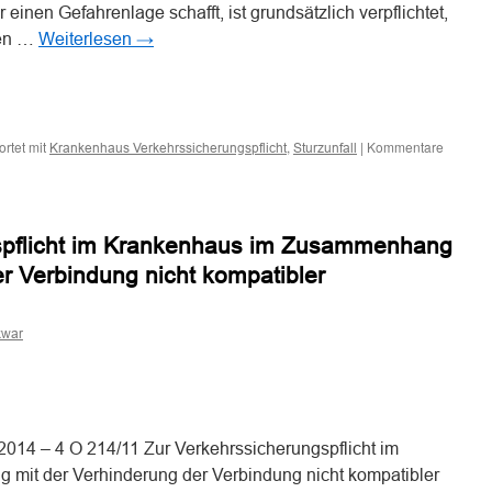
einen Gefahrenlage schafft, ist grundsätzlich verpflichtet,
ren …
Weiterlesen
→
n
n
rtet mit
,
|
Kommentare
Krankenhaus Verkehrssicherungspflicht
Sturzunfall
spflicht im Krankenhaus im Zusammenhang
er Verbindung nicht kompatibler
kwar
n
n
2014 – 4 O 214/11 Zur Verkehrssicherungspflicht im
it der Verhinderung der Verbindung nicht kompatibler